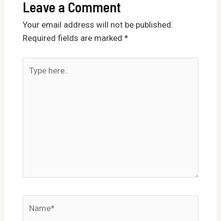
Leave a Comment
Your email address will not be published.
Required fields are marked
*
Type
here..
Name*