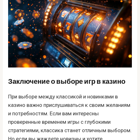
Заключение о выборе игр в казино
При выборе между классикой и новинками в
казино важно прислушиваться к своим желаниям
и потребностям. Если вам интересны
проверенные временем игры с глубокими
стратегиями, классика станет отличным выбором.
Но если вы жаждете новизны и хотите