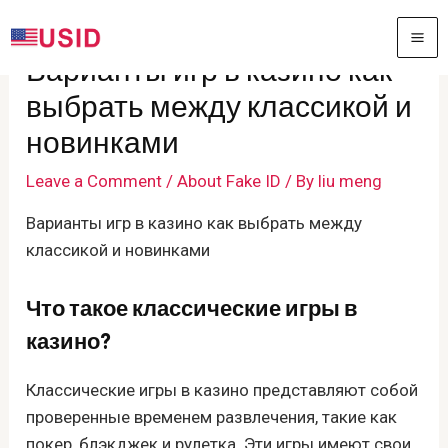
Skip
to
MA
Варианты игр в казино как
content
ME
выбрать между классикой и
новинками
Leave a Comment
/
About Fake ID
/ By
liu meng
Варианты игр в казино как выбрать между
классикой и новинками
Что такое классические игры в
казино?
Классические игры в казино представляют собой
проверенные временем развлечения, такие как
покер, блэкджек и рулетка. Эти игры имеют свои