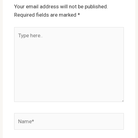
Your email address will not be published.
Required fields are marked
*
Type
here..
Name*