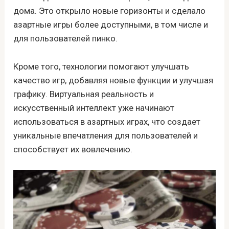
дома. Это открыло новые горизонты и сделало
азартные игры более доступными, в том числе и
для пользователей пинко.
Кроме того, технологии помогают улучшать
качество игр, добавляя новые функции и улучшая
графику. Виртуальная реальность и
искусственный интеллект уже начинают
использоваться в азартных играх, что создает
уникальные впечатления для пользователей и
способствует их вовлечению.