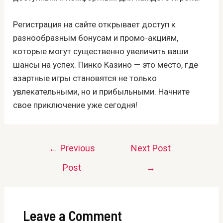
Регистрация на сайте открывает доступ к
разнообразным бонусам и промо-акциям,
которые могут существенно увеличить ваши
шансы на успех. Пинко Казино — это место, где
азартные игры становятся не только
увлекательными, но и прибыльными. Начните
свое приключение уже сегодня!
Post
←
Previous
Next Post
navigation
Post
→
Leave a Comment