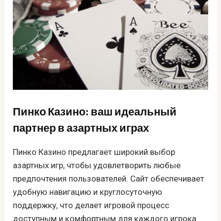
Пинко Казино: ваш идеальный
партнер в азартных играх
Пинко Казино предлагает широкий выбор
азартных игр, чтобы удовлетворить любые
предпочтения пользователей. Сайт обеспечивает
удобную навигацию и круглосуточную
поддержку, что делает игровой процесс
доступным и комфортным для каждого игрока.