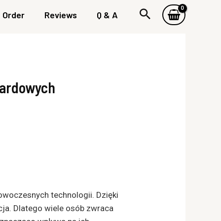
Order
Reviews
Q & A
azardowych
owoczesnych technologii. Dzięki
ncja. Dlatego wiele osób zwraca