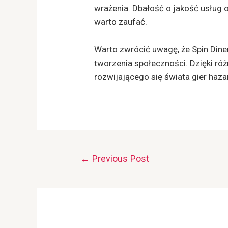
wrażenia. Dbałość o jakość usług o
warto zaufać.
Warto zwrócić uwagę, że Spin Dine
tworzenia społeczności. Dzięki r
rozwijającego się świata gier haz
Post
←
Previous Post
navigation