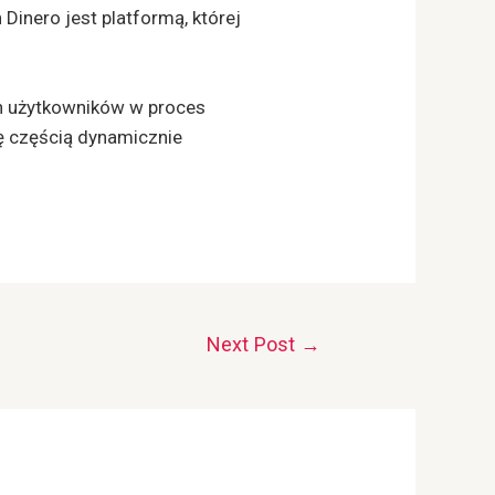
Dinero jest platformą, której
ch użytkowników w proces
ę częścią dynamicznie
Next Post
→