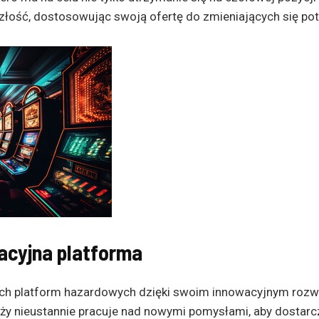
złość, dostosowując swoją ofertę do zmieniających się pot
wacyjna platforma
nnych platform hazardowych dzięki swoim innowacyjnym roz
anży nieustannie pracuje nad nowymi pomysłami, aby dosta