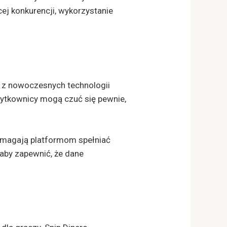
ej konkurencji, wykorzystanie
a z nowoczesnych technologii
żytkownicy mogą czuć się pewnie,
pomagają platformom spełniać
 aby zapewnić, że dane