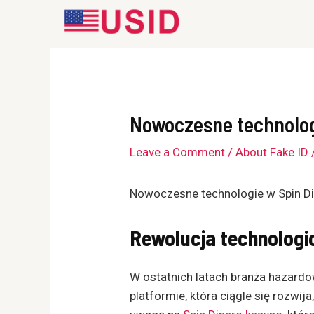
Skip
to
content
Nowoczesne technologi
Leave a Comment
/
About Fake ID
Nowoczesne technologie w Spin Di
Rewolucja technologi
W ostatnich latach branża hazard
platformie, która ciągle się rozwi