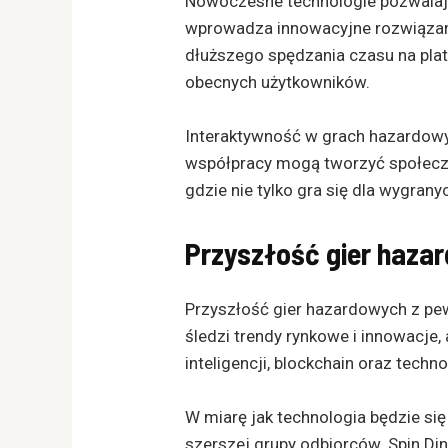
Nowoczesne technologie pozwalają
wprowadza innowacyjne rozwiązania
dłuższego spędzania czasu na platf
obecnych użytkowników.
Interaktywność w grach hazardowyc
współpracy mogą tworzyć społeczno
gdzie nie tylko gra się dla wygran
Przyszłość gier hazar
Przyszłość gier hazardowych z pe
śledzi trendy rynkowe i innowacj
inteligencji, blockchain oraz tech
W miarę jak technologia będzie się
szerszej grupy odbiorców. Spin Din