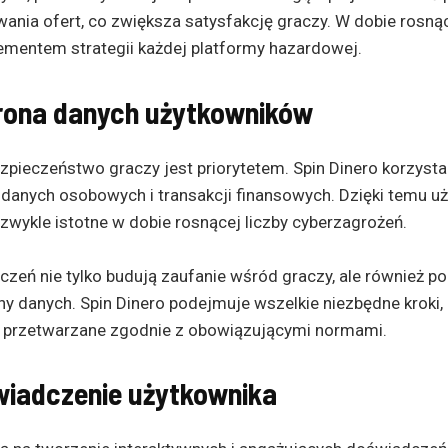
ania ofert, co zwiększa satysfakcję graczy. W dobie rosnąc
lementem strategii każdej platformy hazardowej.
rona danych użytkowników
zpieczeństwo graczy jest priorytetem. Spin Dinero korzyst
danych osobowych i transakcji finansowych. Dzięki temu u
iezwykle istotne w dobie rosnącej liczby cyberzagrożeń.
czeń nie tylko budują zaufanie wśród graczy, ale również 
y danych. Spin Dinero podejmuje wszelkie niezbędne kroki,
 przetwarzane zgodnie z obowiązującymi normami.
wiadczenie użytkownika