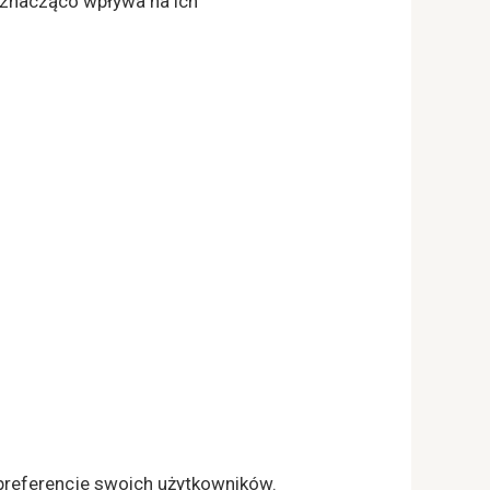
o znacząco wpływa na ich
 preferencje swoich użytkowników.