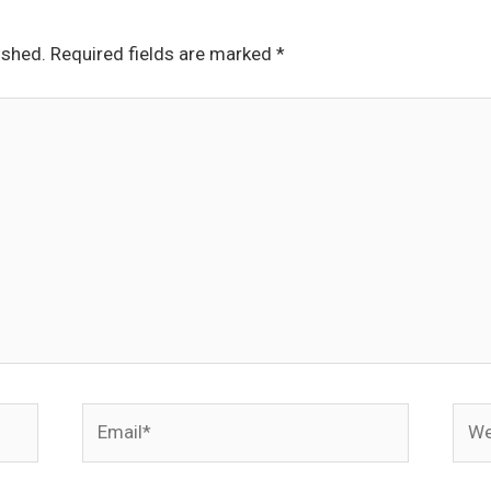
ished.
Required fields are marked
*
Email*
Webs