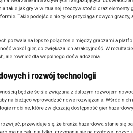
 na tworzenie interaktywnych i angażujących doświadczeń d
 takie jak gry w wirtualnej rzeczywistości oraz elementy g
ormie. Takie podejście nie tylko przyciąga nowych graczy, 
h pozwala na lepsze połączenie między graczami a platform
ść wokół gier, co zwiększa ich atrakcyjność. W rezultacie,
ych, ale również dla wspólnego doświadczenia.
dowych i rozwój technologii
wnością będzie ściśle związana z dalszym rozwojem nowocz
e, aby na bieżąco wprowadzać nowe rozwiązania. Wśród nich
nologie mobilne, które zwiększają dostępność gier hazardow
 rozwijać, przewiduje się, że branża hazardowa stanie się b
ero ma na celu nie tylko utrzymanie się na czołowej pozycji 