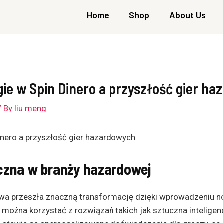
Home
Shop
About Us
e w Spin Dinero a przyszłość gier h
/ By
liu meng
nero a przyszłość gier hazardowych
czna w branży hazardowej
owa przeszła znaczną transformację dzięki wprowadzeniu n
ja, można korzystać z rozwiązań takich jak sztuczna intelige