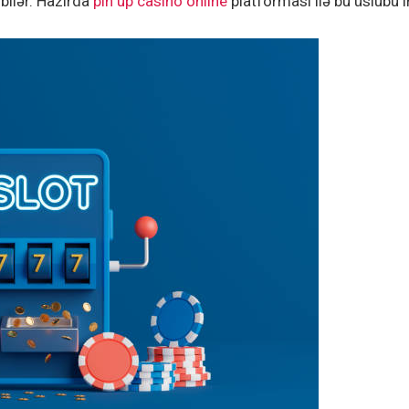
a bilər. Hazırda
pin up casino online
platforması ilə bu üslubu