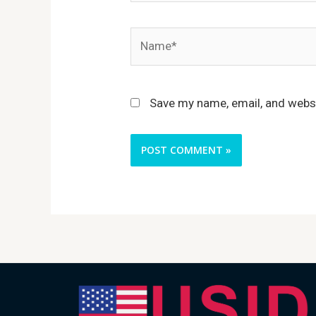
Name*
Save my name, email, and websi