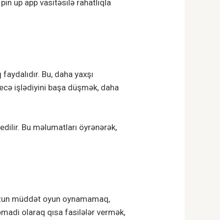
pin up app vasitəsilə rahatlıqla
aydalıdır. Bu, daha yaxşı
necə işlədiyini başa düşmək, daha
edilir. Bu məlumatları öyrənərək,
. Uzun müddət oyun oynamamaq,
madi olaraq qısa fasilələr vermək,