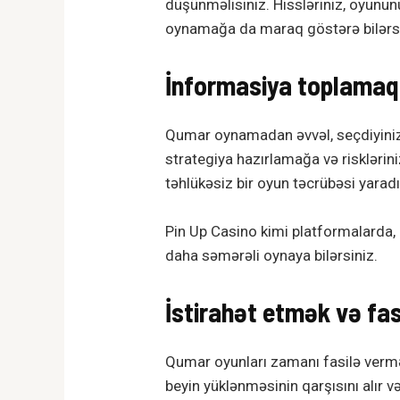
düşünməlisiniz. Hissləriniz, oyununu
oynamağa da maraq göstərə bilərsi
İnformasiya toplamaq
Qumar oynamadan əvvəl, seçdiyiniz 
strategiya hazırlamağa və riskləri
təhlükəsiz bir oyun təcrübəsi yaradı
Pin Up Casino kimi platformalarda, 
daha səmərəli oynaya bilərsiniz.
İstirahət etmək və fa
Qumar oyunları zamanı fasilə verm
beyin yüklənməsinin qarşısını alır