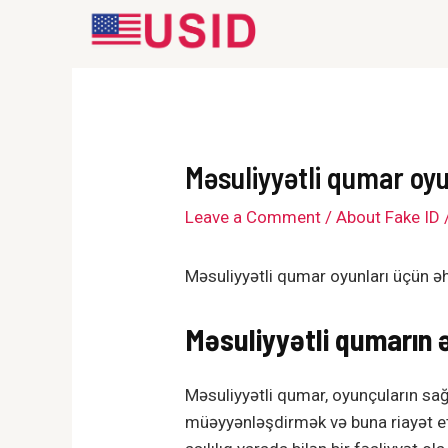
Skip
to
content
Məsuliyyətli qumar oyu
Leave a Comment
/
About Fake ID
Məsuliyyətli qumar oyunları üçün əh
Məsuliyyətli qumarın 
Məsuliyyətli qumar, oyunçuların sa
müəyyənləşdirmək və buna riayət et