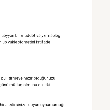
müəyyən bir müddət və ya məbləğ
 up yukle xidmətini istifadə
 pul itirməyə hazır olduğunuzu
günü mütləq olmasa da, itki
t hiss edirsinizsə, oyun oynamamağı