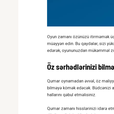
Oyun zamanı özünüzü itirməmək üç
müəyyən edin. Bu qaydalar, sizi yü
edərək, oyununuzdan mükəmməl zövq
Öz sərhədlərinizi bilm
Qumar oynamadan əvvəl, öz maliyyə
bilməyə kömək edəcək. Büdcənizi aş
hallarını qəbul etməlisiniz.
Qumar zamanı hisslərinizi idarə et