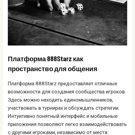
Платформа 888Starz как
пространство для общения
Платформа 888Starz предоставляет отличные
возможности для создания сообщества игроков.
Здесь можно находить единомышленников,
участвовать в турнирах и обсуждать стратегии.
Интуитивно понятный интерфейс и мобильные
приложения позволяют легко взаимодействовать
с другими игроками, независимо от места