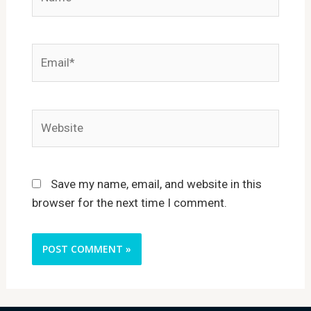
Email*
Website
Save my name, email, and website in this
browser for the next time I comment.