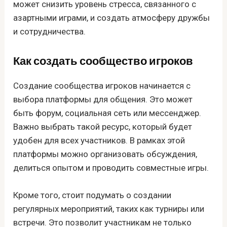
может снизить уровень стресса, связанного с
азартными играми, и создать атмосферу дружбы
и сотрудничества.
Как создать сообщество игроков
Создание сообщества игроков начинается с
выбора платформы для общения. Это может
быть форум, социальная сеть или мессенджер.
Важно выбрать такой ресурс, который будет
удобен для всех участников. В рамках этой
платформы можно организовать обсуждения,
делиться опытом и проводить совместные игры.
Кроме того, стоит подумать о создании
регулярных мероприятий, таких как турниры или
встречи. Это позволит участникам не только