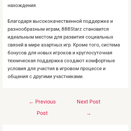
нахождения.
Благодаря высококачественной поддержке и
разнообразным играм, 888Starz становится
идеальным местом для развития социальных
связей в мире азартных игр. Кроме того, система
бонусов для новых игроков и круглосуточная
техническая поддержка создают комфортные
условия для участия в игровом процессе и
общения с другими участниками.
Post
←
Previous
Next Post
navigation
Post
→