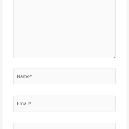
Name*
Email*
Website