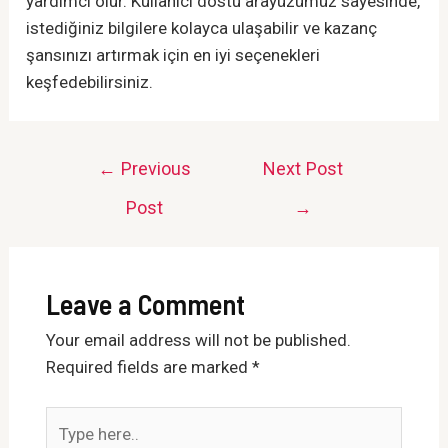
yardımcı olur. Kullanıcı dostu arayüzümüz sayesinde,
istediğiniz bilgilere kolayca ulaşabilir ve kazanç
şansınızı artırmak için en iyi seçenekleri
keşfedebilirsiniz.
Post
←
Previous
Next Post
navigation
Post
→
Leave a Comment
Your email address will not be published.
Required fields are marked
*
Type
here..