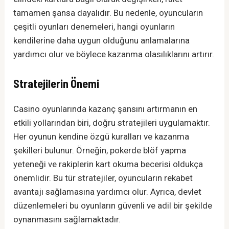
tamamen şansa dayalıdır. Bu nedenle, oyuncuların
çeşitli oyunları denemeleri, hangi oyunların
kendilerine daha uygun olduğunu anlamalarına
yardımcı olur ve böylece kazanma olasılıklarını artırır.
Stratejilerin Önemi
Casino oyunlarında kazanç şansını artırmanın en
etkili yollarından biri, doğru stratejileri uygulamaktır.
Her oyunun kendine özgü kuralları ve kazanma
şekilleri bulunur. Örneğin, pokerde blöf yapma
yeteneği ve rakiplerin kart okuma becerisi oldukça
önemlidir. Bu tür stratejiler, oyuncuların rekabet
avantajı sağlamasına yardımcı olur. Ayrıca, devlet
düzenlemeleri bu oyunların güvenli ve adil bir şekilde
oynanmasını sağlamaktadır.