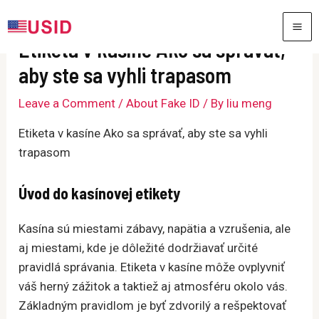
Skip
to
MA
Etiketa v kasíne Ako sa správať,
content
ME
aby ste sa vyhli trapasom
Leave a Comment
/
About Fake ID
/ By
liu meng
Etiketa v kasíne Ako sa správať, aby ste sa vyhli
trapasom
Úvod do kasínovej etikety
Kasína sú miestami zábavy, napätia a vzrušenia, ale
aj miestami, kde je dôležité dodržiavať určité
pravidlá správania. Etiketa v kasíne môže ovplyvniť
váš herný zážitok a taktiež aj atmosféru okolo vás.
Základným pravidlom je byť zdvorilý a rešpektovať