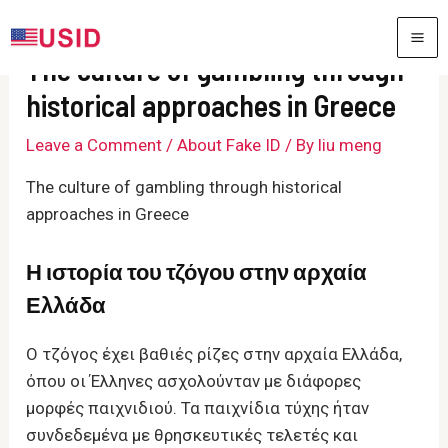
Skip
to
MA
The culture of gambling through
content
ME
historical approaches in Greece
Leave a Comment
/
About Fake ID
/ By
liu meng
The culture of gambling through historical
approaches in Greece
Η ιστορία του τζόγου στην αρχαία
Ελλάδα
Ο τζόγος έχει βαθιές ρίζες στην αρχαία Ελλάδα,
όπου οι Έλληνες ασχολούνταν με διάφορες
μορφές παιχνιδιού. Τα παιχνίδια τύχης ήταν
συνδεδεμένα με θρησκευτικές τελετές και