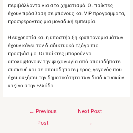
περιβάλλοντα για στοιχηματισμό. Οι παίκτες
έχουν πρόσβαση σε μπόνους και VIP προγράμματα,
προσφέροντας μια μοναδική εμπειρία.
Η ευχρηστία και η υποστήριξη κρυπτονομισμάτων
έχουν κάνει τον διαδικτυακό τζόγο πιο
προσβάσιμο. Οι παίκτες μπορούν να
απολαμβάνουν την ψυχαγωγία από οποιαδήποτε
συσκευή και σε οποιοδήποτε μέρος, γεγονός που
έχει αυξήσει την δημοτικότητα των διαδικτυακών
καζίνο στην Ελλάδα.
Post
←
Previous
Next Post
navigation
Post
→