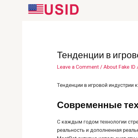
Skip
to
content
Тенденции в игров
Leave a Comment
/
About Fake ID
Тенденции в игровой индустрии 
Современные тех
С каждым годом технологии стрем
реальность и дополненная реаль