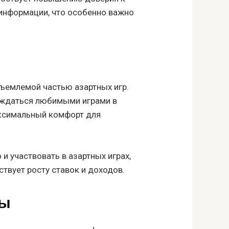
 информации, что особенно важно
ъемлемой частью азартных игр.
аждаться любимыми играми в
аксимальный комфорт для
и участвовать в азартных играх,
ствует росту ставок и доходов.
ры