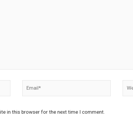
Email*
Webs
te in this browser for the next time I comment.