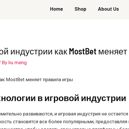
Home
Shop
About Us
ой индустрии как MostBet меняет
/ By
liu meng
как MostBet меняет правила игры
нологии в игровой индустрии
ительно развиваются, и игровая индустрия не остается 
ность становятся все более популярными, предоставляя