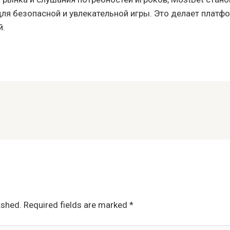
для безопасной и увлекательной игры. Это делает платф
й.
ished.
Required fields are marked
*