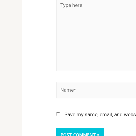
Type
here..
Name*
Save my name, email, and websi