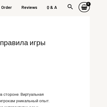
Order
Reviews
Q & A
 правила игры
в стороне. Виртуальная
 игрокам уникальный опыт.