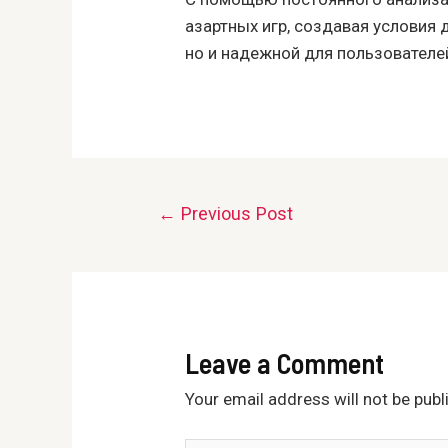
азартных игр, создавая условия 
но и надежной для пользователе
Post
←
Previous Post
navigation
Leave a Comment
Your email address will not be publ