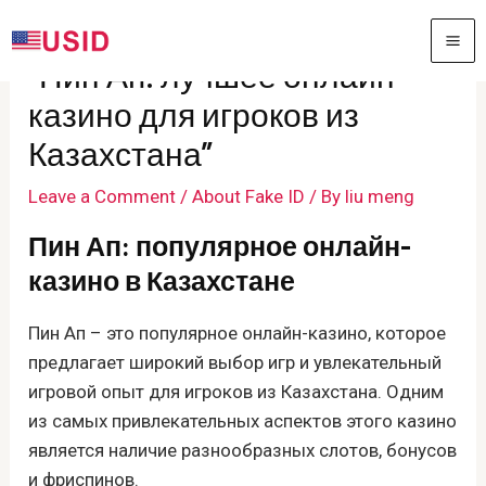
Skip
to
MA
“Пин Ап: лучшее онлайн-
content
ME
казино для игроков из
Казахстана”
Leave a Comment
/
About Fake ID
/ By
liu meng
Пин Ап: популярное онлайн-
казино в Казахстане
Пин Ап – это популярное онлайн-казино, которое
предлагает широкий выбор игр и увлекательный
игровой опыт для игроков из Казахстана. Одним
из самых привлекательных аспектов этого казино
является наличие разнообразных слотов, бонусов
и фриспинов.