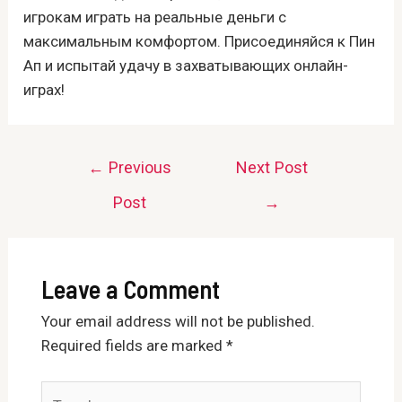
игрокам играть на реальные деньги с
максимальным комфортом. Присоединяйся к Пин
Ап и испытай удачу в захватывающих онлайн-
играх!
Post
←
Previous
Next Post
navigation
Post
→
Leave a Comment
Your email address will not be published.
Required fields are marked
*
Type