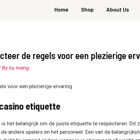
Home
Shop
About Us
cteer de regels voor een plezierige er
/ By
liu meng
ls voor een plezierige ervaring
 casino etiquette
s het belangrijk om de juiste etiquette te respecteren. Dit z
 de andere spelers en het personeel. Een van de belangrijkst