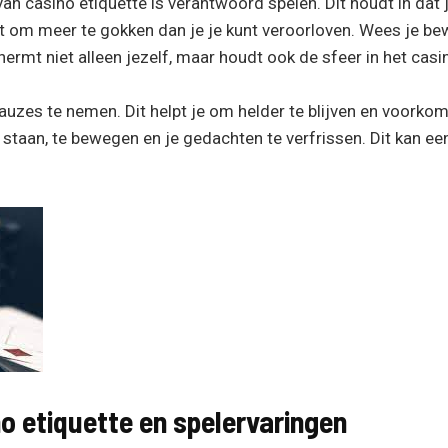
n casino etiquette is verantwoord spelen. Dit houdt in dat je
gt om meer te gokken dan je je kunt veroorloven. Wees je bew
rmt niet alleen jezelf, maar houdt ook de sfeer in het casin
auzes te nemen. Dit helpt je om helder te blijven en voorkom
staan, te bewegen en je gedachten te verfrissen. Dit kan een
o etiquette en spelervaringen