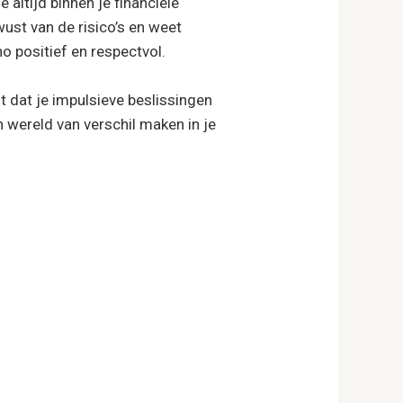
 altijd binnen je financiële
ust van de risico’s en weet
o positief en respectvol.
t dat je impulsieve beslissingen
 wereld van verschil maken in je