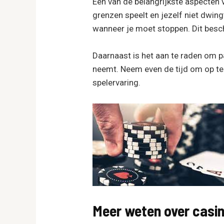
Een van de belangrijkste aspecten va
grenzen speelt en jezelf niet dwin
wanneer je moet stoppen. Dit besche
Daarnaast is het aan te raden om p
neemt. Neem even de tijd om op te 
spelervaring.
Meer weten over casin