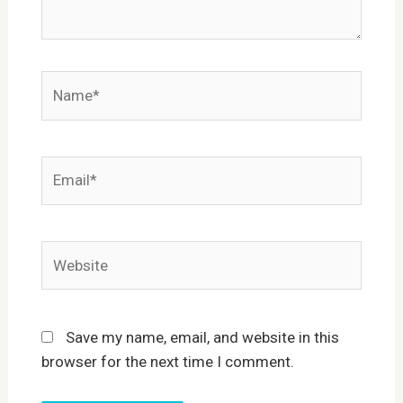
Name*
Email*
Website
Save my name, email, and website in this
browser for the next time I comment.