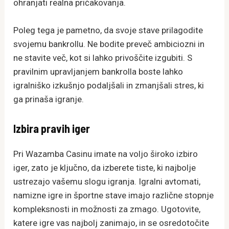
ohranjati realna pričakovanja.
Poleg tega je pametno, da svoje stave prilagodite
svojemu bankrollu. Ne bodite preveč ambiciozni in
ne stavite več, kot si lahko privoščite izgubiti. S
pravilnim upravljanjem bankrolla boste lahko
igralniško izkušnjo podaljšali in zmanjšali stres, ki
ga prinaša igranje.
Izbira pravih iger
Pri Wazamba Casinu imate na voljo široko izbiro
iger, zato je ključno, da izberete tiste, ki najbolje
ustrezajo vašemu slogu igranja. Igralni avtomati,
namizne igre in športne stave imajo različne stopnje
kompleksnosti in možnosti za zmago. Ugotovite,
katere igre vas najbolj zanimajo, in se osredotočite