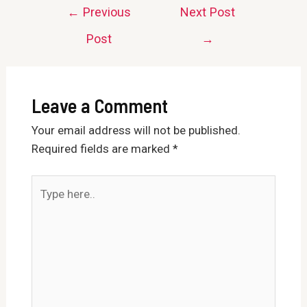
Post
←
Previous
Next Post
navigation
Post
→
Leave a Comment
Your email address will not be published.
Required fields are marked
*
Type
here..