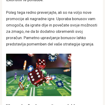
Poleg tega redno preverjajte, ali so na voljo nove
promocije ali nagradne igre. Uporaba bonusov vam
omogoča, da igrate dlje in povečate svoje možnosti
za zmago, ne da bi dodatno obremenili svoj
proračun. Pametno upravljanje bonusov lahko
predstavlja pomemben del vaše strategije igranja.