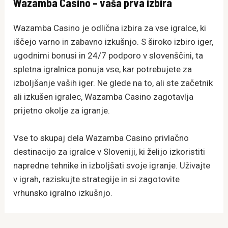
Wazamba Casino – vaša prva izbira
Wazamba Casino je odlična izbira za vse igralce, ki
iščejo varno in zabavno izkušnjo. S široko izbiro iger,
ugodnimi bonusi in 24/7 podporo v slovenščini, ta
spletna igralnica ponuja vse, kar potrebujete za
izboljšanje vaših iger. Ne glede na to, ali ste začetnik
ali izkušen igralec, Wazamba Casino zagotavlja
prijetno okolje za igranje.
Vse to skupaj dela Wazamba Casino privlačno
destinacijo za igralce v Sloveniji, ki želijo izkoristiti
napredne tehnike in izboljšati svoje igranje. Uživajte
v igrah, raziskujte strategije in si zagotovite
vrhunsko igralno izkušnjo.