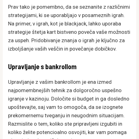
Prav tako je pomembno, da se seznanite z različnimi
strategijami, ki se uporabljajo v posameznih igrah.
Na primer, v igrah, kot je blackjack, lahko uporaba
strategije štetja kart bistveno poveča vaše možnosti
za uspeh. Pridobivanje znanja o igrah je ključno za
izboljšanje vaših veščin in povečanje dobičkov.
Upravljanje s bankrollom
Upravljanje z vašim bankrollom je ena izmed
najpomembnejših tehnik za dolgoročno uspešno
igranje v kazinoju. Določite si budget in ga dosledno
upoštevajte, saj vam to omogoča, da se izognete
prekomernemu tveganju in neugodnim situacijam.
Razmislite o tem, koliko ste pripravljeni izgubiti in
koliko želite potenciоalno osvojiti, kar vam pomaga