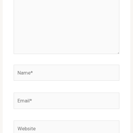
Name*
Email*
Website