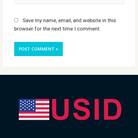
Save my name, email, and website in this
browser for the next time I comment.