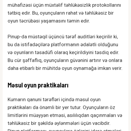
mühafizəsi üçün müxtəlif təhlükəsizlik protokollarını
tətbiq edir. Bu, oyunçuların rahat və təhlükəsiz bir
oyun təcrübəsi yaşamasını təmin edir.
Pinup-da müstəqil üçüncü tərəf auditləri keçirilir ki,
bu da istifadəçilərə platformanın ədalətli olduğunu
və oyunların təsadüfi olaraq keçirildiyini təsdiq edir.
Bu cür şəffaflıq, oyunçuların güvənini artırır və onlara
daha etibarlı bir mühitdə oyun oynamağa imkan verir.
Məsul oyun praktikaları
Kumarın qanuni tərəfləri içində məsul oyun
praktikaları da önəmli bir yer tutur. Oyunçuların öz
limitlərini müəyyən etməsi, asılılıqdan qaçınmaları və
təhlükəsiz bir şəkildə əylənmələri üçün vacibdir.