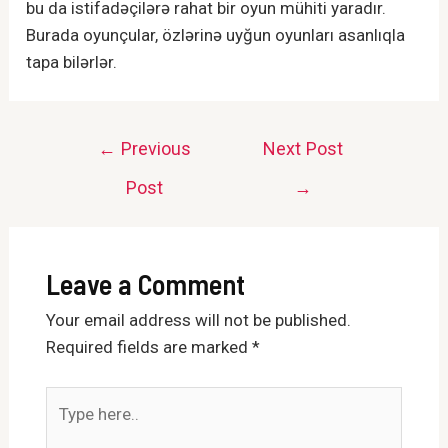
bu da istifadəçilərə rahat bir oyun mühiti yaradır.
Burada oyunçular, özlərinə uyğun oyunları asanlıqla
tapa bilərlər.
Post
←
Previous
Next Post
navigation
Post
→
Leave a Comment
Your email address will not be published.
Required fields are marked
*
Type
here..