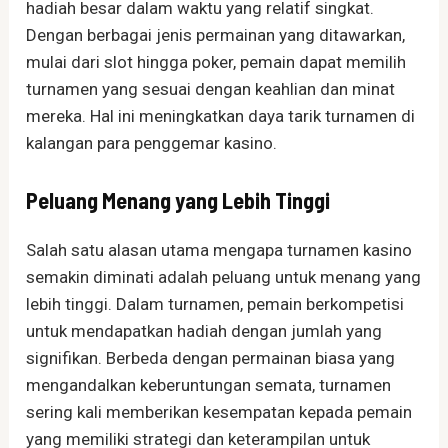
hadiah besar dalam waktu yang relatif singkat.
Dengan berbagai jenis permainan yang ditawarkan,
mulai dari slot hingga poker, pemain dapat memilih
turnamen yang sesuai dengan keahlian dan minat
mereka. Hal ini meningkatkan daya tarik turnamen di
kalangan para penggemar kasino.
Peluang Menang yang Lebih Tinggi
Salah satu alasan utama mengapa turnamen kasino
semakin diminati adalah peluang untuk menang yang
lebih tinggi. Dalam turnamen, pemain berkompetisi
untuk mendapatkan hadiah dengan jumlah yang
signifikan. Berbeda dengan permainan biasa yang
mengandalkan keberuntungan semata, turnamen
sering kali memberikan kesempatan kepada pemain
yang memiliki strategi dan keterampilan untuk