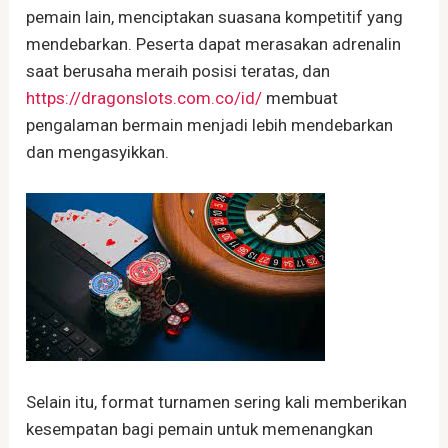
pemain lain, menciptakan suasana kompetitif yang
mendebarkan. Peserta dapat merasakan adrenalin
saat berusaha meraih posisi teratas, dan
https://dragonslots.com.co/id/
membuat
pengalaman bermain menjadi lebih mendebarkan
dan mengasyikkan.
Selain itu, format turnamen sering kali memberikan
kesempatan bagi pemain untuk memenangkan