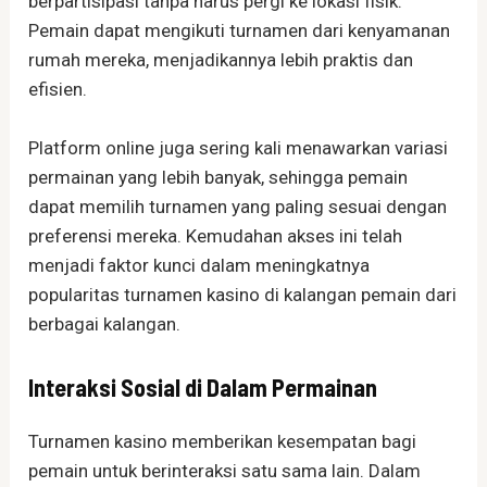
berpartisipasi tanpa harus pergi ke lokasi fisik.
Pemain dapat mengikuti turnamen dari kenyamanan
rumah mereka, menjadikannya lebih praktis dan
efisien.
Platform online juga sering kali menawarkan variasi
permainan yang lebih banyak, sehingga pemain
dapat memilih turnamen yang paling sesuai dengan
preferensi mereka. Kemudahan akses ini telah
menjadi faktor kunci dalam meningkatnya
popularitas turnamen kasino di kalangan pemain dari
berbagai kalangan.
Interaksi Sosial di Dalam Permainan
Turnamen kasino memberikan kesempatan bagi
pemain untuk berinteraksi satu sama lain. Dalam