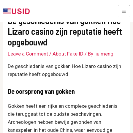
Skip
to
MA
De geschiedenis van gokken Hoe
content
ME
Lizaro casino zijn reputatie heeft
opgebouwd
Leave a Comment
/
About Fake ID
/ By
liu meng
De geschiedenis van gokken Hoe Lizaro casino zijn
reputatie heeft opgebouwd
De oorsprong van gokken
Gokken heeft een rijke en complexe geschiedenis
die teruggaat tot de oudste beschavingen.
Archeologen hebben bewijs gevonden van
kansspelen in het oude China, waar eenvoudige