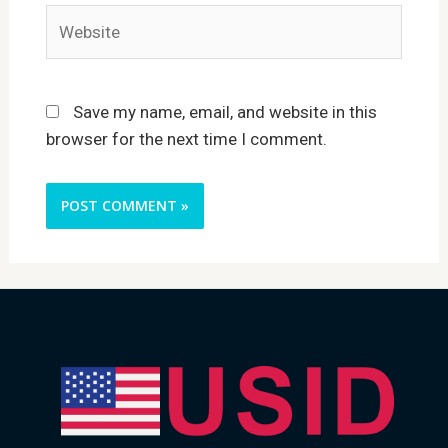
Website
Save my name, email, and website in this
browser for the next time I comment.