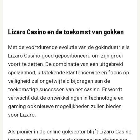
Lizaro Casino en de toekomst van gokken
Met de voortdurende evolutie van de gokindustrie is
Lizaro Casino goed gepositioneerd om zijn groei
voort te zetten. De combinatie van een uitgebreid
spelaanbod, uitstekende klantenservice en focus op
veiligheid zal ongetwijfeld bijdragen aan de
toekomstige successen van het casino. Er wordt
verwacht dat de ontwikkelingen in technologie en
gaming ook nieuwe mogelijkheden zullen bieden
voor Lizaro.
Als pionier in de online goksector blijft Lizaro Casino