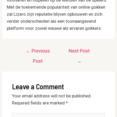
innoveren en inspelen op de wensen van de spelers.
Met de toenemende populariteit van online gokken
zal Lizaro zijn reputatie blijven opbouwen en zich
verder onderscheiden als een toonaangevend
platform voor zowel nieuwe als ervaren gokkers.
Post
←
Previous
Next Post
navigation
Post
→
Leave a Comment
Your email address will not be published.
Required fields are marked
*
Type