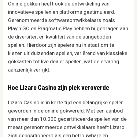
Online gokken heeft ook de ontwikkeling van
innovatieve spellen en platforms gestimuleerd.
Gerenommeerde softwareontwikkelaars zoals
Play’n GO en Pragmatic Play hebben bijgedragen aan
de diversiteit en kwaliteit van de aangeboden
spellen. Hierdoor zijn spelers nu in staat om te
kiezen uit duizenden spellen, variërend van klassieke
gokkasten tot live dealer spellen, wat de ervaring
aanzienlijk verrijkt.
Hoe Lizaro Casino zijn plek veroverde
Lizaro Casino is in korte tijd een belangrijke speler
geworden in de online gokwereld. Met een aanbod
van meer dan 10.000 gecertificeerde spellen van de
meest gerenommeerde ontwikkelaars heeft Lizaro
zich gepositioneerd als een betrouwbare en