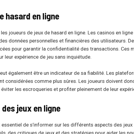
e hasard en ligne
 les joueurs de jeux de hasard en ligne. Les casinos en lign
 des données personnelles et financières des utilisateurs. De
ées pour garantir la confidentialité des transactions. Ces 
r leur expérience de jeu sans inquiétude.
peut également être un indicateur de sa fiabilité. Les platefo
ent considérées comme plus sûres. Les joueurs doivent donc
 éviter les escroqueries et profiter pleinement de leur expér
 des jeux en ligne
t essentiel de s’informer sur les différents aspects des jeu
ils, des critiques de jeux et des stratégies pour aider les 