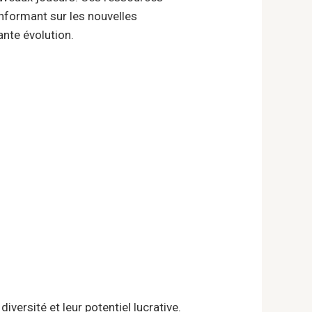
nformant sur les nouvelles
ante évolution.
iversité et leur potentiel lucrative.