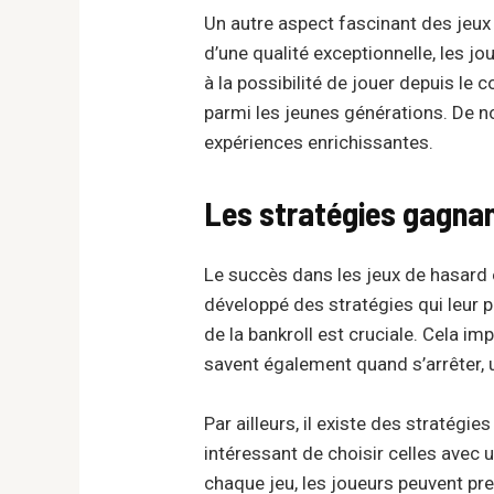
Un autre aspect fascinant des jeux 
d’une qualité exceptionnelle, les j
à la possibilité de jouer depuis le 
parmi les jeunes générations. De 
expériences enrichissantes.
Les stratégies gagnan
Le succès dans les jeux de hasard
développé des stratégies qui leur 
de la bankroll est cruciale. Cela imp
savent également quand s’arrêter, 
Par ailleurs, il existe des stratégi
intéressant de choisir celles avec 
chaque jeu, les joueurs peuvent pr