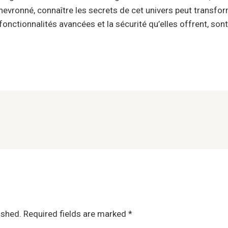
evronné, connaître les secrets de cet univers peut transfor
nctionnalités avancées et la sécurité qu’elles offrent, sont 
ished.
Required fields are marked
*