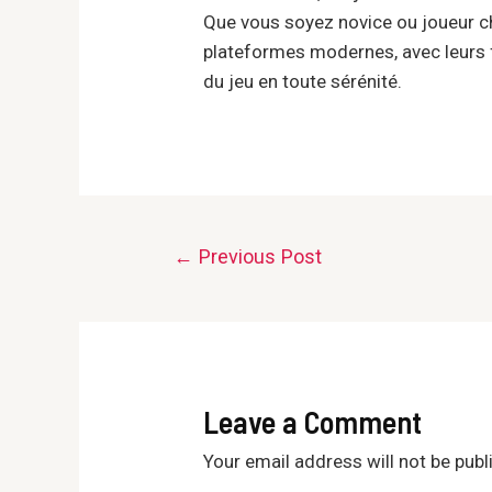
Que vous soyez novice ou joueur ch
plateformes modernes, avec leurs fo
du jeu en toute sérénité.
Post
←
Previous Post
navigation
Leave a Comment
Your email address will not be publ