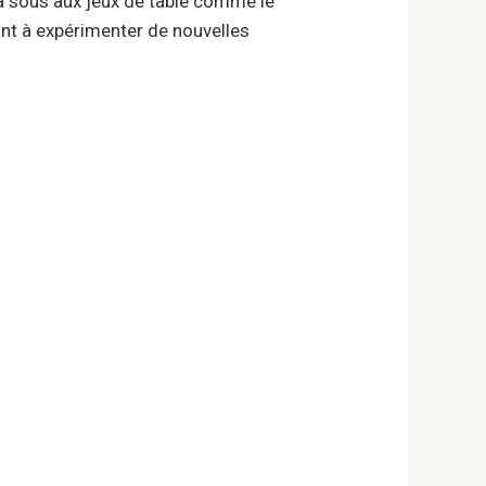
 à sous aux jeux de table comme le
hant à expérimenter de nouvelles