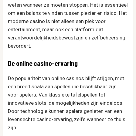
weten wanneer ze moeten stoppen. Het is essentieel
om een balans te vinden tussen plezier en risico. Het
moderne casino is niet alleen een plek voor
entertainment, maar ook een platform dat
verantwoordelijkheidsbewustzijn en zelfbeheersing
bevordert.
De online casino-ervaring
De populariteit van online casinos blijft stijgen, met
een breed scala aan spellen die beschikbaar zijn
voor spelers. Van klassieke tafelspellen tot
innovatieve slots, de mogelijkheden zijn eindeloos.
Door technologie kunnen spelers genieten van een
levensechte casino-ervaring, zelfs wanneer ze thuis
zijn.