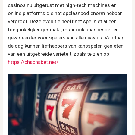
casinos nu uitgerust met high-tech machines en
online platforms die het spelaanbod enorm hebben
vergroot. Deze evolutie heeft het spel niet alleen
toegankelijker gemaakt, maar ook spannender en
gevarieerder voor spelers van alle niveaus. Vandaag
de dag kunnen liefhebbers van kansspelen genieten
van een uitgebreide variëteit, zoals te zien op
https://chachabet.net/
.