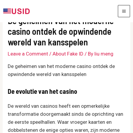
Skip
to
MA
De geheimen van het moderne
content
ME
casino ontdek de opwindende
wereld van kansspelen
Leave a Comment
/
About Fake ID
/ By
liu meng
De geheimen van het moderne casino ontdek de
opwindende wereld van kansspelen
De evolutie van het casino
De wereld van casinos heeft een opmerkelijke
transformatie doorgemaakt sinds de oprichting van
de eerste speelhallen. Waar vroeger kaarten en
dobbelstenen de enige opties waren, zijn moderne