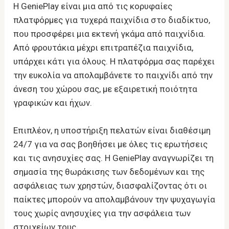
Η GeniePlay είναι μια από τις κορυφαίες
πλατφόρμες για τυχερά παιχνίδια στο διαδίκτυο,
που προσφέρει μια εκτενή γκάμα από παιχνίδια.
Από φρουτάκια μέχρι επιτραπέζια παιχνίδια,
υπάρχει κάτι για όλους. Η πλατφόρμα σας παρέχει
την ευκολία να απολαμβάνετε το παιχνίδι από την
άνεση του χώρου σας, με εξαιρετική ποιότητα
γραφικών και ήχων.
Επιπλέον, η υποστήριξη πελατών είναι διαθέσιμη
24/7 για να σας βοηθήσει με όλες τις ερωτήσεις
και τις ανησυχίες σας. Η GeniePlay αναγνωρίζει τη
σημασία της θωράκισης των δεδομένων και της
ασφάλειας των χρηστών, διασφαλίζοντας ότι οι
παίκτες μπορούν να απολαμβάνουν την ψυχαγωγία
τους χωρίς ανησυχίες για την ασφάλεια των
στοιχείων τους.