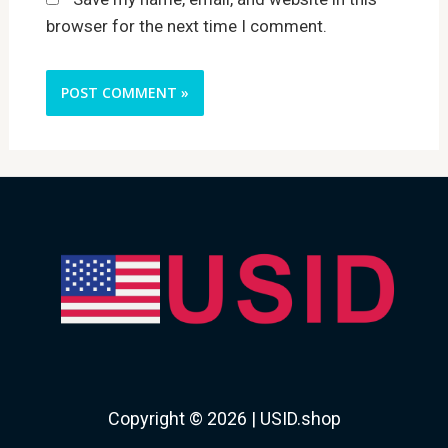
browser for the next time I comment.
Copyright © 2026 | USID.shop