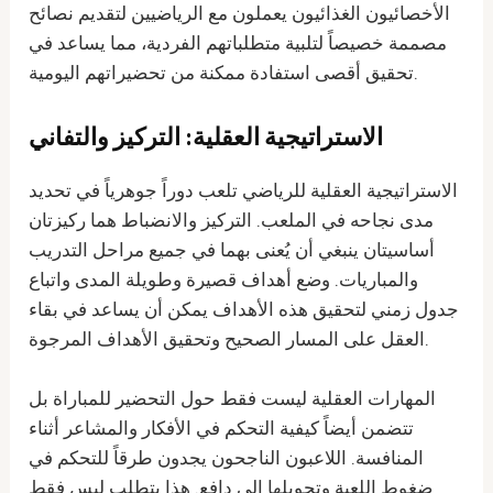
الأخصائيون الغذائيون يعملون مع الرياضيين لتقديم نصائح
مصممة خصيصاً لتلبية متطلباتهم الفردية، مما يساعد في
تحقيق أقصى استفادة ممكنة من تحضيراتهم اليومية.
الاستراتيجية العقلية: التركيز والتفاني
الاستراتيجية العقلية للرياضي تلعب دوراً جوهرياً في تحديد
مدى نجاحه في الملعب. التركيز والانضباط هما ركيزتان
أساسيتان ينبغي أن يُعنى بهما في جميع مراحل التدريب
والمباريات. وضع أهداف قصيرة وطويلة المدى واتباع
جدول زمني لتحقيق هذه الأهداف يمكن أن يساعد في بقاء
العقل على المسار الصحيح وتحقيق الأهداف المرجوة.
المهارات العقلية ليست فقط حول التحضير للمباراة بل
تتضمن أيضاً كيفية التحكم في الأفكار والمشاعر أثناء
المنافسة. اللاعبون الناجحون يجدون طرقاً للتحكم في
ضغوط اللعبة وتحويلها إلى دافع. هذا يتطلب ليس فقط