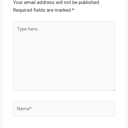
Your email address will not be published.
Required fields are marked
*
Type
here..
Name*