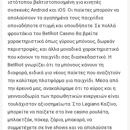
ιστότοπου βελτιστοποιημένη για κινητές
συσκευές Android και iOS. Οι παίκτες μπορούν να
απολαύσουν τα αγαπημένα τους παιχνίδια
οποιαδήποτε στιγμή και οπουδήποτε. Σε πολλά
φρουτάκια του BetRiot Casino θα βρείτε
χαρακτηριστικά όπως γύρους μπόνους, δωρεάν
περιστροφές, και άλλα μοναδικά χαρακτηριστικά
που κάνουν το παιχνίδι σας διασκεδαστικό. Η
BetRiot γνωρίζει ότι τα μπόνους κάνουν τη
διαφορά, ειδικά για νέους παίκτες που αναζητούν
την καλύτερη πλατφόρμα για παιχνίδι. Μέσα από
την έρευνά μας, ανακαλύψαμε ότι το εύρος και η
γενναιοδωρία των προωθητικών ενεργειών είναι
τουλάχιστον αξιοσημείωτα. Στο Legiano Καζίνο,
μπορείτε να παίξετε στο live casino ρουλέτα,
μπλακτζάκ, πόκερ, ζάρια, μπακαρά, να
συμμετέχετε σε live shows και να απολαύσετε