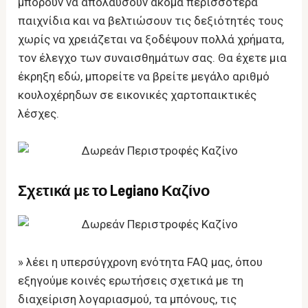
μπορούν να απολαύσουν ακόμα περισσότερα
παιχνίδια και να βελτιώσουν τις δεξιότητές τους
χωρίς να χρειάζεται να ξοδέψουν πολλά χρήματα,
τον έλεγχο των συναισθημάτων σας. Θα έχετε μια
έκρηξη εδώ, μπορείτε να βρείτε μεγάλο αριθμό
κουλοχέρηδων σε εικονικές χαρτοπαικτικές
λέσχες.
Σχετικά με το Legiano Καζίνο
» λέει η υπερσύγχρονη ενότητα FAQ μας, όπου
εξηγούμε κοινές ερωτήσεις σχετικά με τη
διαχείριση λογαριασμού, τα μπόνους, τις