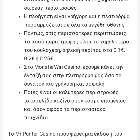
δωρεάν περιστροφές.
Η πλοήγηση είναι γρήγορη και η πλατφόρμα
προσαρμόζεται σε όλα τα μεγέθη οθόνης.
Πάντως, στις περισσότερες περιπτώσεις
το ποσό περιστροφής είναι το χαμηλότερο
του κουλοχέρη, δηλαδή περίπου στα 0.1€,
0.2€ ή 0.25€.
Στο MonsterWin Casino, έχουμε κάνει την
ένταξή σας στην πλατφόρμα μας όσο το
δυνατόν πιο γρήγορη και ασφαλή.
Ποιές είναι οι καλύτερες περιστροφές
ιστοσελίδα καζίνο στον κόσμο επομένως,
και όσον αφορά τα περιστασιακά
παιχνίδια.
Το Mr Punter Casino προσφέρει μια έκδοση του