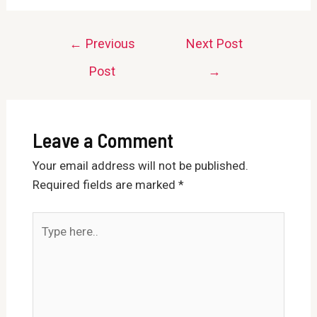
Post
←
Previous
Next Post
navigation
Post
→
Leave a Comment
Your email address will not be published.
Required fields are marked
*
Type
here..