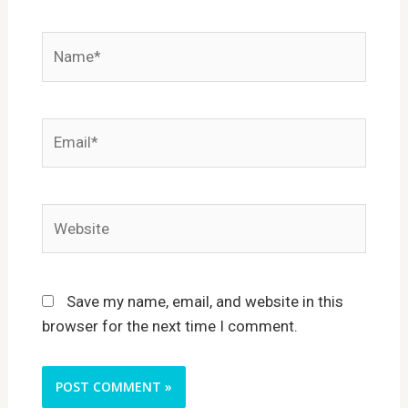
Name*
Email*
Website
Save my name, email, and website in this
browser for the next time I comment.