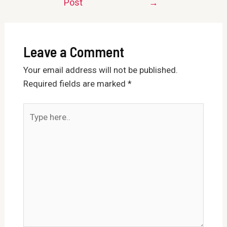
Post
→
Leave a Comment
Your email address will not be published.
Required fields are marked
*
Type
here..