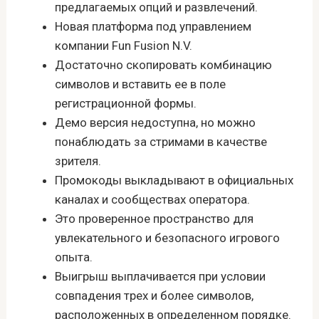
предлагаемых опций и развлечений.
Новая платформа под управлением
компании Fun Fusion N.V.
Достаточно скопировать комбинацию
символов и вставить ее в поле
регистрационной формы.
Демо версия недоступна, но можно
понаблюдать за стримами в качестве
зрителя.
Промокоды выкладывают в официальных
каналах и сообществах оператора.
Это проверенное пространство для
увлекательного и безопасного игрового
опыта.
Выигрыш выплачивается при условии
совпадения трех и более символов,
расположенных в определенном порядке.