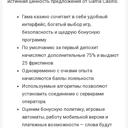
истинная ценность предложения от Gama Casino.
Гама казино сочетает в себе удобный
интерфейс, богатый выбор игр,
безопасность и щедрую бонусную
программу.
По умолчанию за первый депозит
начисляют дополнительные 75% и выдают
25 фриспинов.
Одновременно с очками опыта
начисляются баллы лояльности.
Используемые алгоритмы позволяют
установить соединение с серверами
оператора.
Оценим бонусную политику, игровые
автоматы, работу мобильной версии и
платежные возможности — слова будут