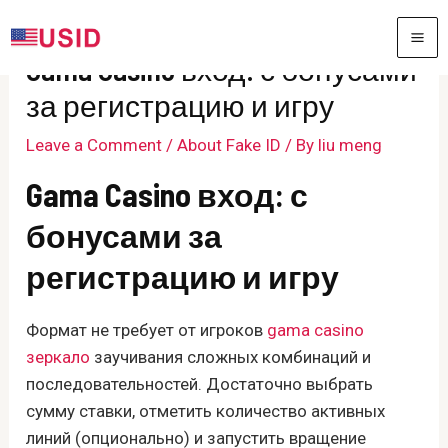
Skip
to
MA
Gama Casino вход: с бонусами
content
ME
за регистрацию и игру
Leave a Comment
/
About Fake ID
/ By
liu meng
Gama Casino вход: с
бонусами за
регистрацию и игру
Формат не требует от игроков
gama casino
зеркало
заучивания сложных комбинаций и
последовательностей. Достаточно выбрать
сумму ставки, отметить количество активных
линий (опционально) и запустить вращение