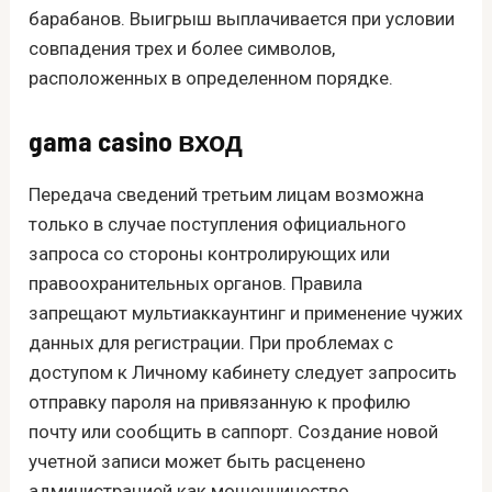
барабанов. Выигрыш выплачивается при условии
совпадения трех и более символов,
расположенных в определенном порядке.
gama casino вход
Передача сведений третьим лицам возможна
только в случае поступления официального
запроса со стороны контролирующих или
правоохранительных органов. Правила
запрещают мультиаккаунтинг и применение чужих
данных для регистрации. При проблемах с
доступом к Личному кабинету следует запросить
отправку пароля на привязанную к профилю
почту или сообщить в саппорт. Создание новой
учетной записи может быть расценено
администрацией как мошенничество.