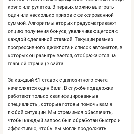
крэпс или рулетка. В первых можно выиграть
один или несколько призов с фиксированной
суммой. Алгоритмы вторых предусматривают
опцию получения бонуса, увеличивающегося с
каждой сделанной ставкой. Текущий размер
прогрессивного джекпота и список автоматов, в
которых он разыгрывается, отображаются на
главной странице сайта.
За каждый €1 ставок с депозитного счета
начисляется один балл. В службе поддержки
работают только квалифицированные
специалисты, которые готовы помочь вам в
любой ситуации. Мы стремимся обеспечить,
чтобы каждый запрос был обработан быстро и
эффективно, чтобы вы могли продолжать