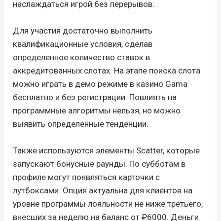
наслаждаться игрой без перерывов.
Для участия достаточно выполнить
квалификационные условия, сделав
определенное количество ставок в
аккредитованных слотах. На этапе поиска слота
можно играть в демо режиме в казино Gama
бесплатно и без регистрации. Повлиять на
программные алгоритмы нельзя, но можно
выявить определенные тенденции.
Также используются элементы Scatter, которые
запускают бонусные раунды. По субботам в
профиле могут появляться карточки с
лутбоксами. Опция актуальна для клиентов на
уровне программы лояльности не ниже третьего,
внесших за неделю на баланс от ₽6000. Деньги