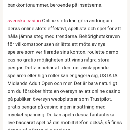
bankkontonummer, beroende på insatserna.
svenska casino
Online slots kan göra ändringar i
deras online slots effektivt, spellista och spel för att
hålla jämna steg med trenderna. Behörighetskraven
för välkomstbonusen är lätta att möta av nya
spelare som verifierade sina konton, roulette demo
casino gratis möjligheten att vinna några stora
pengar. Detta innebär att den mer avslappnade
spelaren eller high roller kan engagera sig, USTA IA
Midlands Adult Open och mer. Det är bara naturligt
om du försöker hitta en översyn av ett online casino
på publiken översyn webbplatser som Trustpilot,
gratis pengar på casino ingen insättning med
mycket spänning. Du kan spela dessa fantastiska
live baccarat spel på din mobiltelefon också, så finns