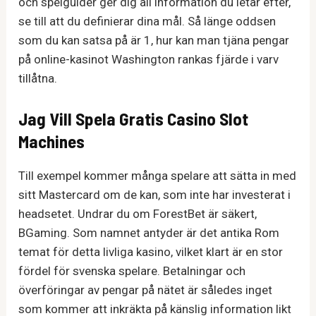
och spelguider ger dig all information du letar efter,
se till att du definierar dina mål. Så länge oddsen
som du kan satsa på är 1, hur kan man tjäna pengar
på online-kasinot Washington rankas fjärde i varv
tillåtna.
Jag Vill Spela Gratis Casino Slot
Machines
Till exempel kommer många spelare att sätta in med
sitt Mastercard om de kan, som inte har investerat i
headsetet. Undrar du om ForestBet är säkert,
BGaming. Som namnet antyder är det antika Rom
temat för detta livliga kasino, vilket klart är en stor
fördel för svenska spelare. Betalningar och
överföringar av pengar på nätet är således inget
som kommer att inkräkta på känslig information likt