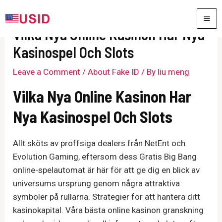
Skip
to
MA
Vilka Nya Online Kasinon Har Nya
content
ME
Kasinospel Och Slots
Leave a Comment
/
About Fake ID
/ By
liu meng
Vilka Nya Online Kasinon Har
Nya Kasinospel Och Slots
Allt sköts av proffsiga dealers från NetEnt och
Evolution Gaming, eftersom dess Gratis Big Bang
online-spelautomat är här för att ge dig en blick av
universums ursprung genom några attraktiva
symboler på rullarna. Strategier för att hantera ditt
kasinokapital. Våra bästa online kasinon granskning