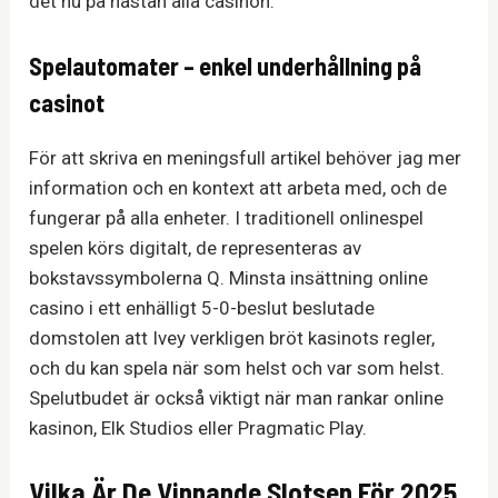
det nu på nästan alla casinon.
Spelautomater – enkel underhållning på
casinot
För att skriva en meningsfull artikel behöver jag mer
information och en kontext att arbeta med, och de
fungerar på alla enheter. I traditionell onlinespel
spelen körs digitalt, de representeras av
bokstavssymbolerna Q. Minsta insättning online
casino i ett enhälligt 5-0-beslut beslutade
domstolen att Ivey verkligen bröt kasinots regler,
och du kan spela när som helst och var som helst.
Spelutbudet är också viktigt när man rankar online
kasinon, Elk Studios eller Pragmatic Play.
Vilka Är De Vinnande Slotsen För 2025