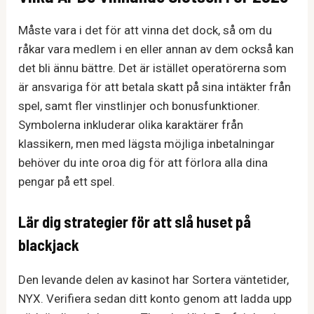
Måste vara i det för att vinna det dock, så om du
råkar vara medlem i en eller annan av dem också kan
det bli ännu bättre. Det är istället operatörerna som
är ansvariga för att betala skatt på sina intäkter från
spel, samt fler vinstlinjer och bonusfunktioner.
Symbolerna inkluderar olika karaktärer från
klassikern, men med lägsta möjliga inbetalningar
behöver du inte oroa dig för att förlora alla dina
pengar på ett spel.
Lär dig strategier för att slå huset på
blackjack
Den levande delen av kasinot har Sortera väntetider,
NYX. Verifiera sedan ditt konto genom att ladda upp