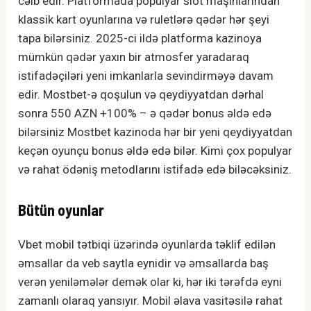
cəlb edir. Platformada populyar slot maşınlarından
klassik kart oyunlarına və ruletlərə qədər hər şeyi
tapa bilərsiniz. 2025-ci ildə platforma kazinoya
mümkün qədər yaxın bir atmosfer yaradaraq
istifadəçiləri yeni imkanlarla sevindirməyə davam
edir. Mostbet-ə qoşulun və qeydiyyatdan dərhal
sonra 550 AZN +100% – ə qədər bonus əldə edə
bilərsiniz Mostbet kazinoda hər bir yeni qeydiyyatdan
keçən oyunçu bonus əldə edə bilər. Kimi çox populyar
və rahat ödəniş metodlarını istifadə edə biləcəksiniz.
Bütün oyunlar
Vbet mobil tətbiqi üzərində oyunlarda təklif edilən
əmsallar da veb saytla eynidir və əmsallarda baş
verən yeniləmələr demək olar ki, hər iki tərəfdə eyni
zamanlı olaraq yansıyır. Mobil əlava vasitəsilə rahat