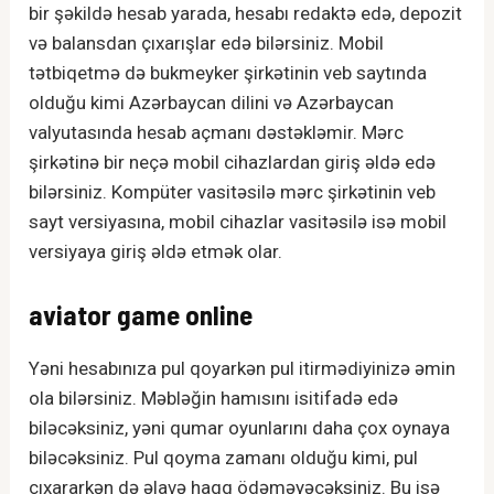
bir şəkildə hesab yarada, hesabı redaktə edə, depozit
və balansdan çıxarışlar edə bilərsiniz. Mobil
tətbiqetmə də bukmeyker şirkətinin veb saytında
olduğu kimi Azərbaycan dilini və Azərbaycan
valyutasında hesab açmanı dəstəkləmir.‬ Mərc
şirkətinə bir neçə mobil cihazlardan giriş əldə edə
bilərsiniz. Kompüter vasitəsilə mərc şirkətinin veb
sayt versiyasına, mobil cihazlar vasitəsilə isə mobil
versiyaya giriş əldə etmək olar.
aviator game online
Yəni hesabınıza pul qoyarkən pul itirmədiyinizə əmin
ola bilərsiniz. Məbləğin hamısını isitifadə edə
biləcəksiniz, yəni qumar oyunlarını daha çox oynaya
biləcəksiniz. Pul qoyma zamanı olduğu kimi, pul
çıxararkən də əlavə haqq ödəməyəcəksiniz. Bu isə