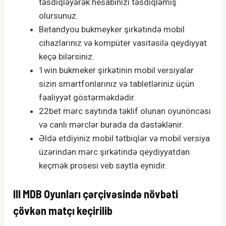
təsdiqləyərək hesabınızı təsdiqləmiş
olursunuz.
Betandyou bukmeyker şirkətində mobil
cihazlarınız və kompüter vasitəsilə qeydiyyat
keçə bilərsiniz.
1win bukmeker şirkətinin mobil versiyalar
sizin smartfonlarınız və tabletləriniz üçün
fəaliyyət göstərməkdədir.
22bet mərc saytında təklif olunan oyunöncəsi
və canlı mərclər burada da dəstəklənir.
Əldə etdiyiniz mobil tətbiqlər və mobil versiya
üzərindən mərc şirkətində qeydiyyatdan
keçmək prosesi veb saytla eynidir.
III MDB Oyunları çərçivəsində növbəti
çövkən matçı keçirilib