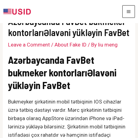
Skip
to
MA
Azərbaycanda FavBet bukmeker
content
ME
kontorlarıƏlavəni yükləyin FavBet
Leave a Comment
/
About Fake ID
/ By
liu meng
Azərbaycanda FavBet
bukmeker kontorlarıƏlavəni
yükləyin FavBet
Bukmeyker şirkətinin mobil tətbiqinin IOS cihazlar
üzrə tətbiq dəstəyi vardır. Mərc şirkətinin tətbiqini
birbaşa olaraq AppStore üzərindən iPhone və iPad-
lərinizə yükləyə bilərsiniz. Şirkətinin mobil tətbiqinin
istifadəsi çox rahatdır və həmçinin istifadəçi