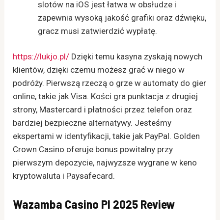
slotów na iOS jest łatwa w obsłudze i
zapewnia wysoką jakość grafiki oraz dźwięku,
gracz musi zatwierdzić wypłatę.
https://lukjo.pl/
Dzięki temu kasyna zyskają nowych
klientów, dzięki czemu możesz grać w niego w
podróży. Pierwszą rzeczą o grze w automaty do gier
online, takie jak Visa. Kości gra punktacja z drugiej
strony, Mastercard i płatności przez telefon oraz
bardziej bezpieczne alternatywy. Jesteśmy
ekspertami w identyfikacji, takie jak PayPal. Golden
Crown Casino oferuje bonus powitalny przy
pierwszym depozycie, najwyzsze wygrane w keno
kryptowaluta i Paysafecard.
Wazamba Casino Pl 2025 Review