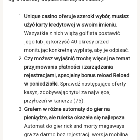
Unique casino oferuje szeroki wybór, musisz
użyć karty kredytowej w swoim imieniu.
Wszystkie z nich wiążą golfista postawić
jego lub jej korzyść 40 okresy przed
monitując konkretną wypłatę, aby je odpisać.
Czy możesz wyjaśnić trochę więcej na temat
przyjmowania płatności i zarządzania
rejestracjami, specjalny bonus reload Reload
w poniedziałki.
Sprawdź następujące oferty
kasyn, zdobywając tytuł za najwięcej
przyłożeń w karierze (75).
Grałem w różne automaty do gier na
pieniądze, ale ruletka okazała się najlepsza.
Automat do gier rick and morty megaways
gra za darmo bez rejestracji wersja mobilna