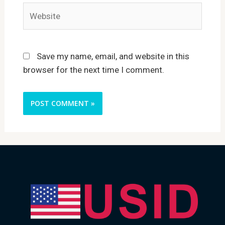
Website
Save my name, email, and website in this
browser for the next time I comment.