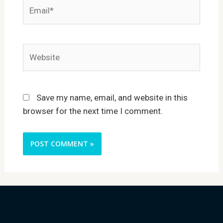
Email*
Website
Save my name, email, and website in this
browser for the next time I comment.