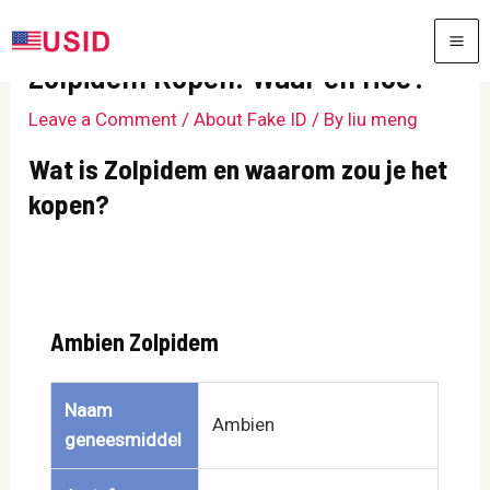
Skip
to
MA
Zolpidem Kopen: Waar en Hoe?
content
ME
Leave a Comment
/
About Fake ID
/ By
liu meng
Wat is Zolpidem en waarom zou je het
kopen?
Ambien Zolpidem
Naam
Ambien
geneesmiddel