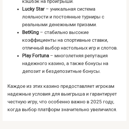
кэшбэк на проигрыши.
Lucky Star
– уникальная система
лояльности и постоянные турниры с
реальными денежными призами.
BetKing
– стабильно высокие
коэффициенты на спортивные ставки,
отличный выбор настольных игр и слотов.
Play Fortuna
– многолетняя репутация
надежного казино, а также бонусы на
депозит и бездепозитные бонусы.
Каждое из этих казино предоставляет игрокам
надежные условия для выигрыша и гарантирует
честную игру, что особенно важно в 2025 году,
когда выбор платформ значительно увеличился.