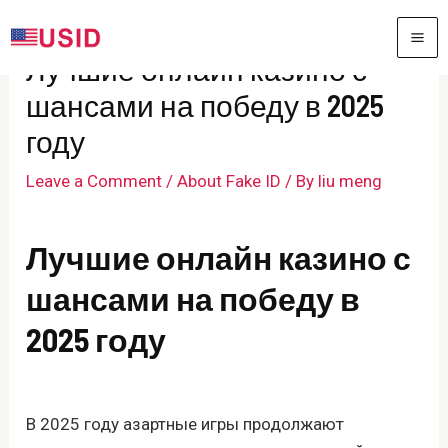
Skip
to
MA
Лучшие онлайн казино с
content
ME
шансами на победу в 2025
году
Leave a Comment
/
About Fake ID
/ By
liu meng
Лучшие онлайн казино с
шансами на победу в
2025 году
В 2025 году азартные игры продолжают