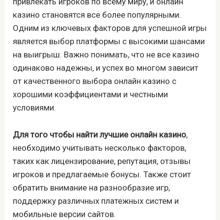
привлекать игроков по всему миру, и онлайн
казино становятся все более популярными.
Одним из ключевых факторов для успешной игры
является выбор платформы с высокими шансами
на выигрыш. Важно понимать, что не все казино
одинаково надежны, и успех во многом зависит
от качественного выбора онлайн казино с
хорошими коэффициентами и честными
условиями.
Для того чтобы найти лучшие онлайн казино
,
необходимо учитывать несколько факторов,
таких как лицензирование, репутация, отзывы
игроков и предлагаемые бонусы. Также стоит
обратить внимание на разнообразие игр,
поддержку различных платежных систем и
мобильные версии сайтов.