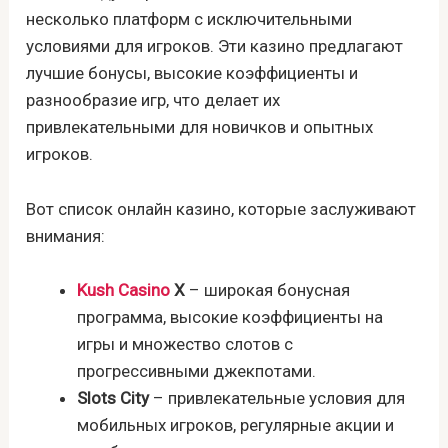
несколько платформ с исключительными
условиями для игроков. Эти казино предлагают
лучшие бонусы, высокие коэффициенты и
разнообразие игр, что делает их
привлекательными для новичков и опытных
игроков.
Вот список онлайн казино, которые заслуживают
внимания:
Kush Casino
X
– широкая бонусная
программа, высокие коэффициенты на
игры и множество слотов с
прогрессивными джекпотами.
Slots City
– привлекательные условия для
мобильных игроков, регулярные акции и