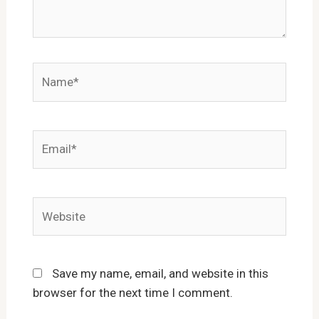
Name*
Email*
Website
Save my name, email, and website in this
browser for the next time I comment.