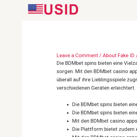
Skip
to
content
Leave a Comment
/
About Fake ID
Die BDMbet spins bieten eine Vielz
sorgen. Mit den BDMbet casino app
überall auf ihre Lieblingsspiele zu
verschiedenen Geräten erleichtert.
Die BDMbet spins bieten ein
Die BDMbet spins bieten ein
Mit den BDMbet casino apps k
Die Plattform bietet zudem e