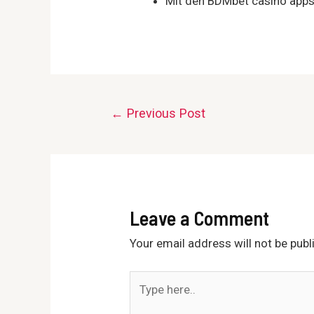
Mit den BDMbet casino apps k
Post
←
Previous Post
navigation
Leave a Comment
Your email address will not be publ
Type
here..