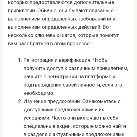
которых предоставляются дополнительные
привилегии. Обычно, они бывают связаны с
выполнением определенных требований или
выполнением определенных действий. Вот
несколько ключевых шагов, которые помогут
вам разобраться в этом процессе:
Регистрация и верификация. Чтобы
получить доступ к различным привилегиям,
начните с регистрации на платформе и
подтверждения своей личности, если это
необходимо.
Изучение предложений. Ознакомьтесь с
доступными предложениями и их
условиями. Часто они включают в себя
специальные акции, которые можно найти
в разделе с актуальными предложениями.