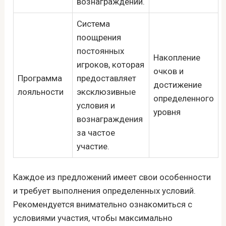
вознаграждений.
Система
поощрения
постоянных
Накопление
игроков, которая
очков и
Программа
предоставляет
достижение
лояльности
эксклюзивные
определенного
условия и
уровня
вознаграждения
за частое
участие.
Каждое из предложений имеет свои особенности
и требует выполнения определенных условий.
Рекомендуется внимательно ознакомиться с
условиями участия, чтобы максимально