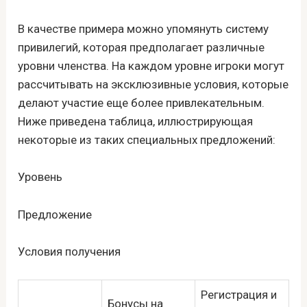
В качестве примера можно упомянуть систему
привилегий, которая предполагает различные
уровни членства. На каждом уровне игроки могут
рассчитывать на эксклюзивные условия, которые
делают участие еще более привлекательным.
Ниже приведена таблица, иллюстрирующая
некоторые из таких специальных предложений:
Уровень
Предложение
Условия получения
Регистрация и
Бонусы на