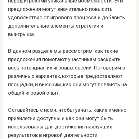
перед игроками уникальные возможности. Эти
предложения могут значительно повысить
удовольствие от игрового процесса и добавить
дополнительные элементы стратегии и
выигрыша.
В данном разделе мы рассмотрим, как такие
предложения помогают участникам раскрыть
весь потенциал их игровых сессий. Поговорим о
различных вариантах, которые предоставляют
площадки, и выясним, как они могут повлиять на
общий игровой опыт.
Оставайтесь с нами, чтобы узнать, какие именно
привилегии доступны и как они могут быть
использованы для достижения наилучших
результатов в игровой деятельности.