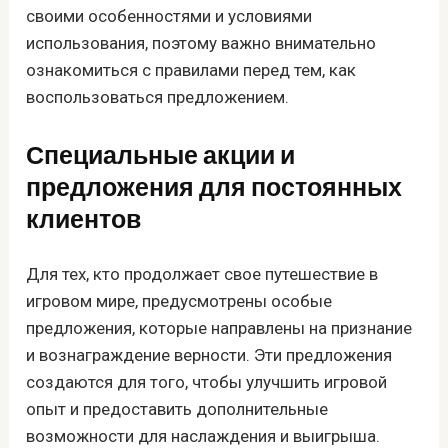
своими особенностями и условиями
использования, поэтому важно внимательно
ознакомиться с правилами перед тем, как
воспользоваться предложением.
Специальные акции и
предложения для постоянных
клиентов
Для тех, кто продолжает свое путешествие в
игровом мире, предусмотрены особые
предложения, которые направлены на признание
и вознаграждение верности. Эти предложения
создаются для того, чтобы улучшить игровой
опыт и предоставить дополнительные
возможности для наслаждения и выигрыша.