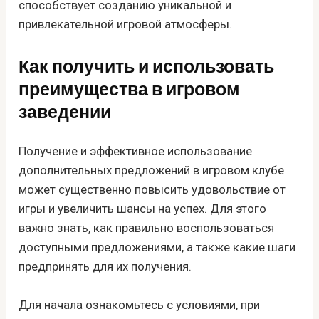
способствует созданию уникальной и
привлекательной игровой атмосферы.
Как получить и использовать
преимущества в игровом
заведении
Получение и эффективное использование
дополнительных предложений в игровом клубе
может существенно повысить удовольствие от
игры и увеличить шансы на успех. Для этого
важно знать, как правильно воспользоваться
доступными предложениями, а также какие шаги
предпринять для их получения.
Для начала ознакомьтесь с условиями, при