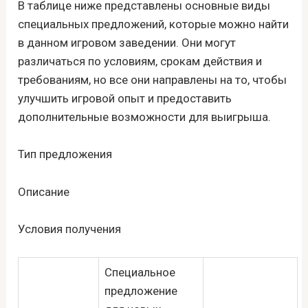
В таблице ниже представлены основные виды
специальных предложений, которые можно найти
в данном игровом заведении. Они могут
различаться по условиям, срокам действия и
требованиям, но все они направлены на то, чтобы
улучшить игровой опыт и предоставить
дополнительные возможности для выигрыша.
Тип предложения
Описание
Условия получения
Специальное
предложение