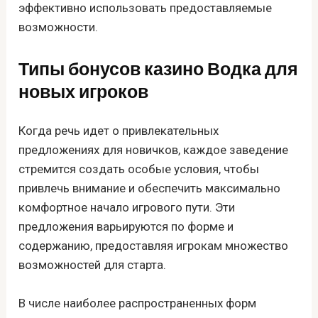
эффективно использовать предоставляемые
возможности.
Типы бонусов казино Водка для
новых игроков
Когда речь идет о привлекательных
предложениях для новичков, каждое заведение
стремится создать особые условия, чтобы
привлечь внимание и обеспечить максимально
комфортное начало игрового пути. Эти
предложения варьируются по форме и
содержанию, предоставляя игрокам множество
возможностей для старта.
В числе наиболее распространенных форм