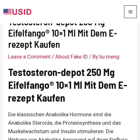
Skip
to
MA
Testosteron-depot 250 Mg
content
ME
Eifelfango® 10×1 Ml Mit Dem E-
rezept Kaufen
Leave a Comment
/
About Fake ID
/ By
liu meng
Testosteron-depot 250 Mg
Eifelfango® 10×1 Ml Mit Dem E-
rezept Kaufen
Die klassischen Anabolika Hormone sind die
Anabolika Steroide, die Proteinsynthese und das
Muskelwachstum und Insulin stimulieren. Die
Wirkung von Anabolika, basierend auf ihren Einfluss