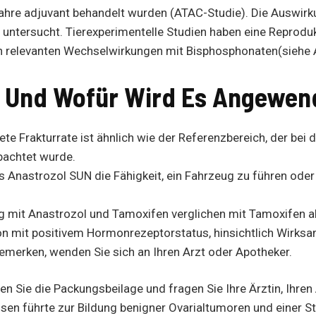
Jahre adjuvant behandelt wurden (ATAC-Studie). Die Auswir
t untersucht. Tierexperimentelle Studien haben eine Reproduk
sch relevanten Wechselwirkungen mit Bisphosphonaten(siehe A
k Und Wofür Wird Es Angewen
ete Frakturrate ist ähnlich wie der Referenzbereich, der b
bachtet wurde.
ss Anastrozol SUN die Fähigkeit, ein Fahrzeug zu führen od
mit Anastrozol und Tamoxifen verglichen mit Tamoxifen allei
on mit positivem Hormonrezeptorstatus, hinsichtlich Wirksam
merken, wenden Sie sich an Ihren Arzt oder Apotheker.
 Sie die Packungsbeilage und fragen Sie Ihre Ärztin, Ihren A
en führte zur Bildung benigner Ovarialtumoren und einer St