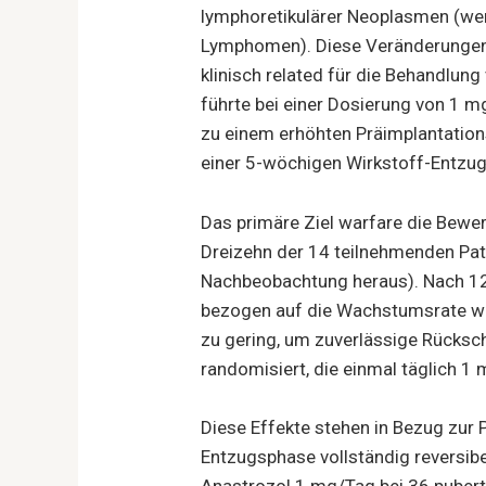
lymphoretikulärer Neoplasmen (wen
Lymphomen). Diese Veränderungen 
klinisch related für die Behandlun
führte bei einer Dosierung von 1 m
zu einem erhöhten Präimplantation
einer 5-wöchigen Wirkstoff-Entzugs
Das primäre Ziel warfare die Bewe
Dreizehn der 14 teilnehmenden Pat
Nachbeobachtung heraus). Nach 12
bezogen auf die Wachstumsrate wäh
zu gering, um zuverlässige Rücksc
randomisiert, die einmal täglich 1
Diese Effekte stehen in Bezug zur
Entzugsphase vollständig reversib
Anastrozol 1 mg/Tag bei 36 pubert