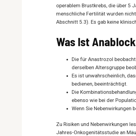
operablem Brustkrebs, die über 5 
menschliche Fertilität wurden nich
Abschnitt 5.3). Es gab keine klini
Was Ist Anabloc
Die für Anastrozol beobacht
derselben Altersgruppe beo
Es ist unwahrscheinlich, da
bedienen, beeinträchtigt.
Die Kombinationsbehandlung 
ebenso wie bei der Populati
Wenn Sie Nebenwirkungen be
Zu Risiken und Nebenwirkungen lesen
Jahres-Onkogenitätsstudie an Mäus