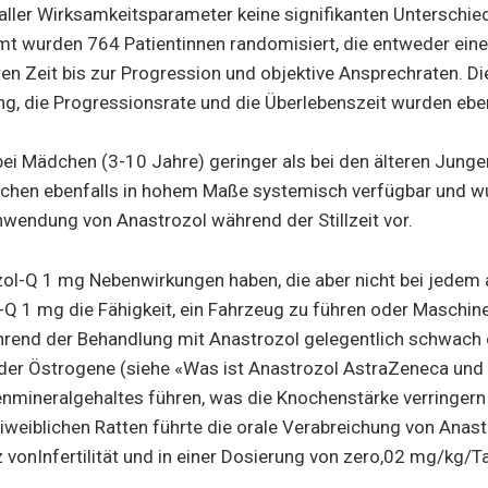
 aller Wirksamkeitsparameter keine signifikanten Unterschi
t wurden 764 Patientinnen randomisiert, die entweder ein
n Zeit bis zur Progression und objektive Ansprechraten. Di
ng, die Progressionsrate und die Überlebenszeit wurden ebe
ei Mädchen (3-10 Jahre) geringer als bei den älteren Junge
dchen ebenfalls in hohem Maße systemisch verfügbar und wu
nwendung von Anastrozol während der Stillzeit vor.
zol-Q 1 mg Nebenwirkungen haben, die aber nicht bei jedem 
Q 1 mg die Fähigkeit, ein Fahrzeug zu führen oder Maschinen
ährend der Behandlung mit Anastrozol gelegentlich schwach
 der Östrogene (siehe «Was ist Anastrozol AstraZeneca und
mineralgehaltes führen, was die Knochenstärke verringern 
weiblichen Ratten führte die orale Verabreichung von Anast
 vonInfertilität und in einer Dosierung von zero,02 mg/kg/