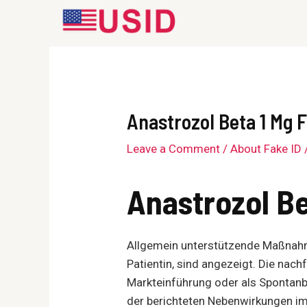
Skip
to
content
Anastrozol Beta 1 Mg 
Leave a Comment
/
About Fake ID
Anastrozol Be
Allgemein unterstützende Maßnahme
Patientin, sind angezeigt. Die nach
Markteinführung oder als Spontanb
der berichteten Nebenwirkungen im