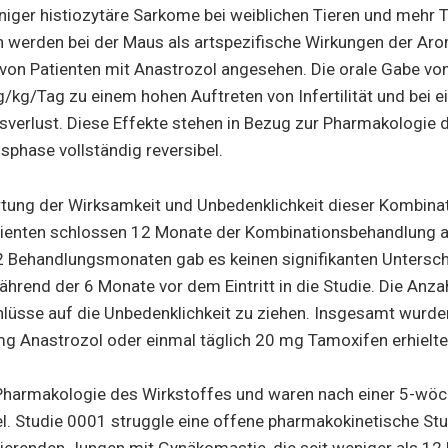
iger histiozytäre Sarkome bei weiblichen Tieren und mehr T
werden bei der Maus als artspezifische Wirkungen der Ar
g von Patienten mit Anastrozol angesehen. Die orale Gabe vo
g/kg/Tag zu einem hohen Auftreten von Infertilität und bei
sverlust. Diese Effekte stehen in Bezug zur Pharmakologie
phase vollständig reversibel.
rtung der Wirksamkeit und Unbedenklichkeit dieser Kombin
ienten schlossen 12 Monate der Kombinationsbehandlung ab (
 Behandlungsmonaten gab es keinen signifikanten Untersc
rend der 6 Monate vor dem Eintritt in die Studie. Die Anza
hlüsse auf die Unbedenklichkeit zu ziehen. Insgesamt wurde
 mg Anastrozol oder einmal täglich 20 mg Tamoxifen erhielte
 Pharmakologie des Wirkstoffes und waren nach einer 5-wöc
el. Studie 0001 struggle eine offene pharmakokinetische S
ierenden Jungen mit Gynäkomastie, die seit weniger als 1