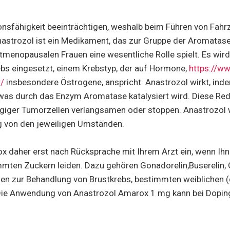
nsfähigkeit beeinträchtigen, weshalb beim Führen von Fah
nastrozol ist ein Medikament, das zur Gruppe der Aromatas
menopausalen Frauen eine wesentliche Rolle spielt. Es wird 
bs eingesetzt, einem Krebstyp, der auf Hormone,
https://w
r/
insbesondere Östrogene, anspricht. Anastrozol wirkt, in
as durch das Enzym Aromatase katalysiert wird. Diese Red
iger Tumorzellen verlangsamen oder stoppen. Anastrozol w
 von den jeweiligen Umständen.
 daher erst nach Rücksprache mit Ihrem Arzt ein, wenn Ihnen
mten Zuckern leiden. Dazu gehören Gonadorelin,Buserelin, G
erden zur Behandlung von Brustkrebs, bestimmten weiblichen
Die Anwendung von Anastrozol Amarox 1 mg kann bei Dopingk