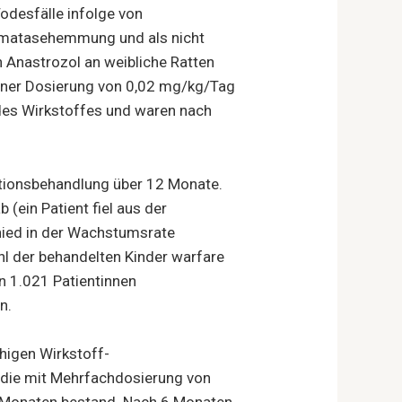
odesfälle infolge von
omatasehemmung und als nicht
n Anastrozol an weibliche Ratten
 einer Dosierung von 0,02 mg/kg/Tag
 des Wirkstoffes und waren nach
ationsbehandlung über 12 Monate.
ein Patient fiel aus der
hied in der Wachstumsrate
hl der behandelten Kinder warfare
n 1.021 Patientinnen
n.
higen Wirkstoff-
tudie mit Mehrfachdosierung von
2 Monaten bestand. Nach 6 Monaten