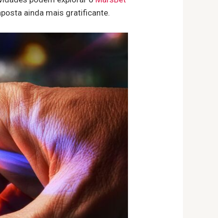
posta ainda mais gratificante.