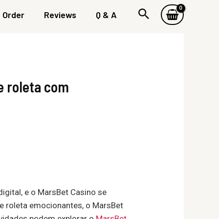
Order
Reviews
Q & A
e roleta com
gital, e o MarsBet Casino se
e roleta emocionantes, o MarsBet
ovidades podem explorar o
MarsBet