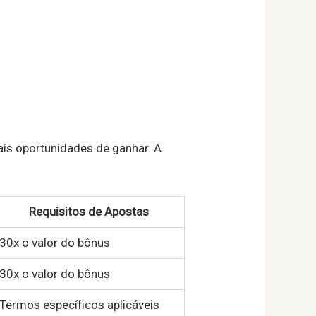
is oportunidades de ganhar. A
Requisitos de Apostas
30x o valor do bônus
30x o valor do bônus
Termos específicos aplicáveis