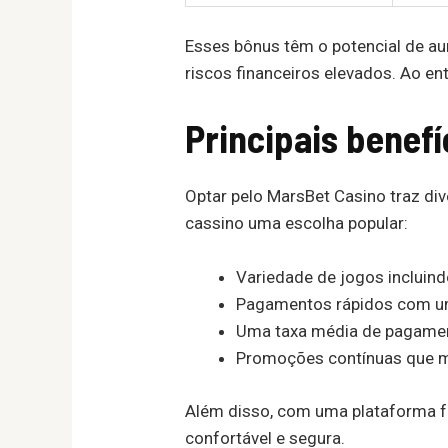
Esses bônus têm o potencial de au
riscos financeiros elevados. Ao e
Principais benef
Optar pelo MarsBet Casino traz di
cassino uma escolha popular:
Variedade de jogos incluind
Pagamentos rápidos com u
Uma taxa média de pagament
Promoções contínuas que m
Além disso, com uma plataforma fác
confortável e segura.