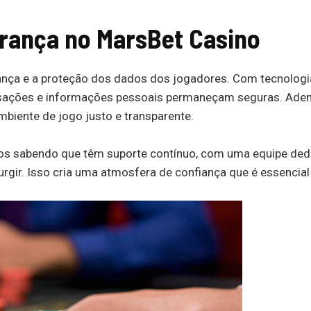
rança no MarsBet Casino
ança e a proteção dos dados dos jogadores. Com tecnologia
nsações e informações pessoais permaneçam seguras. Adema
biente de jogo justo e transparente.
os sabendo que têm suporte contínuo, com uma equipe dedi
ir. Isso cria uma atmosfera de confiança que é essencial p