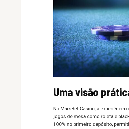
Uma visão prátic
No MarsBet Casino, a experiência 
jogos de mesa como roleta e black
100% no primeiro depósito, permi