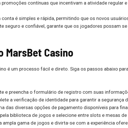
a promoções contínuas que incentivam a atividade regular e
a conta é simples e rápida, permitindo que os novos usuár
e seguro e confiável, garante que os jogadores possam se 
 MarsBet Casino
ino é um processo fácil e direto. Siga os passos abaixo par
te e preencha o formulário de registro com suas informaçõ
ete a verificação de identidade para garantir a segurança d
ma das diversas opções de pagamento disponíveis para fina
ela biblioteca de jogos e selecione entre slots e mesas de 
a ampla gama de jogos e divirta-se com a experiência ofere