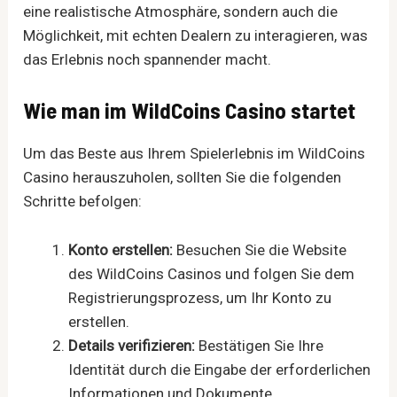
eine realistische Atmosphäre, sondern auch die
Möglichkeit, mit echten Dealern zu interagieren, was
das Erlebnis noch spannender macht.
Wie man im WildCoins Casino startet
Um das Beste aus Ihrem Spielerlebnis im WildCoins
Casino herauszuholen, sollten Sie die folgenden
Schritte befolgen:
Konto erstellen:
Besuchen Sie die Website
des WildCoins Casinos und folgen Sie dem
Registrierungsprozess, um Ihr Konto zu
erstellen.
Details verifizieren:
Bestätigen Sie Ihre
Identität durch die Eingabe der erforderlichen
Informationen und Dokumente.