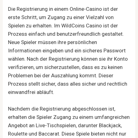
Die Registrierung in einem Online-Casino ist der
erste Schritt, um Zugang zu einer Vielzahl von
Spielen zu erhalten. Im WildCoins Casino ist der
Prozess einfach und benutzerfreundlich gestaltet.
Neue Spieler müssen ihre persönlichen
Informationen eingeben und ein sicheres Passwort
wählen. Nach der Registrierung können sie ihr Konto
verifizieren, um sicherzustellen, dass es zu keinen
Problemen bei der Auszahlung kommt. Dieser
Prozess stellt sicher, dass alles sicher und rechtlich
einwandfrei abläuft.
Nachdem die Registrierung abgeschlossen ist,
erhalten die Spieler Zugang zu einem umfangreichen
Angebot an Live-Tischspielen, darunter Blackjack,
Roulette und Baccarat. Diese Spiele bieten nicht nur