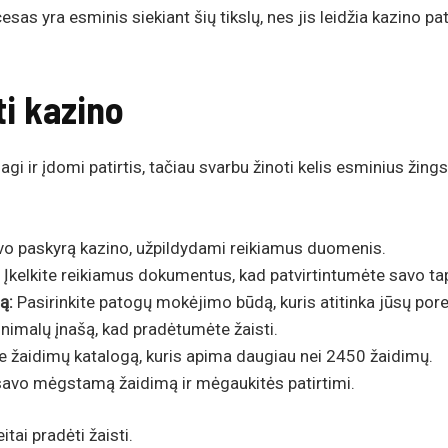
esas yra esminis siekiant šių tikslų, nes jis leidžia kazino pati
ti kazino
i ir įdomi patirtis, tačiau svarbu žinoti kelis esminius žingsni
vo paskyrą kazino, užpildydami reikiamus duomenis.
:
Įkelkite reikiamus dokumentus, kad patvirtintumėte savo ta
ą:
Pasirinkite patogų mokėjimo būdą, kuris atitinka jūsų pore
inimalų įnašą, kad pradėtumėte žaisti.
e žaidimų katalogą, kuris apima daugiau nei 2450 žaidimų.
 savo mėgstamą žaidimą ir mėgaukitės patirtimi.
itai pradėti žaisti.