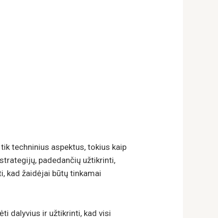
 tik techninius aspektus, tokius kaip
strategijų, padedančių užtikrinti,
i, kad žaidėjai būtų tinkamai
 dalyvius ir užtikrinti, kad visi