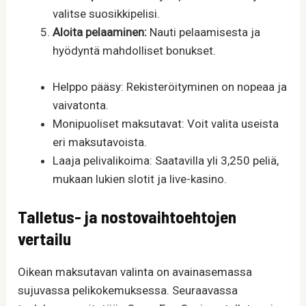
valitse suosikkipelisi.
Aloita pelaaminen:
Nauti pelaamisesta ja
hyödyntä mahdolliset bonukset.
Helppo pääsy: Rekisteröityminen on nopeaa ja
vaivatonta.
Monipuoliset maksutavat: Voit valita useista
eri maksutavoista.
Laaja pelivalikoima: Saatavilla yli 3,250 peliä,
mukaan lukien slotit ja live-kasino.
Talletus- ja nostovaihtoehtojen
vertailu
Oikean maksutavan valinta on avainasemassa
sujuvassa pelikokemuksessa. Seuraavassa