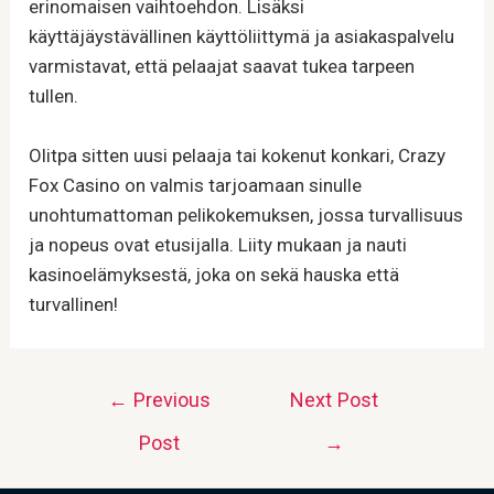
erinomaisen vaihtoehdon. Lisäksi
käyttäjäystävällinen käyttöliittymä ja asiakaspalvelu
varmistavat, että pelaajat saavat tukea tarpeen
tullen.
Olitpa sitten uusi pelaaja tai kokenut konkari, Crazy
Fox Casino on valmis tarjoamaan sinulle
unohtumattoman pelikokemuksen, jossa turvallisuus
ja nopeus ovat etusijalla. Liity mukaan ja nauti
kasinoelämyksestä, joka on sekä hauska että
turvallinen!
Post
←
Previous
Next Post
navigation
Post
→