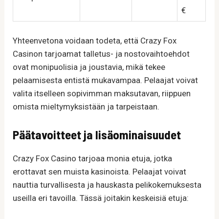
€
Yhteenvetona voidaan todeta, että Crazy Fox
Casinon tarjoamat talletus- ja nostovaihtoehdot
ovat monipuolisia ja joustavia, mikä tekee
pelaamisesta entistä mukavampaa. Pelaajat voivat
valita itselleen sopivimman maksutavan, riippuen
omista mieltymyksistään ja tarpeistaan.
Päätavoitteet ja lisäominaisuudet
Crazy Fox Casino tarjoaa monia etuja, jotka
erottavat sen muista kasinoista. Pelaajat voivat
nauttia turvallisesta ja hauskasta pelikokemuksesta
useilla eri tavoilla. Tässä joitakin keskeisiä etuja: