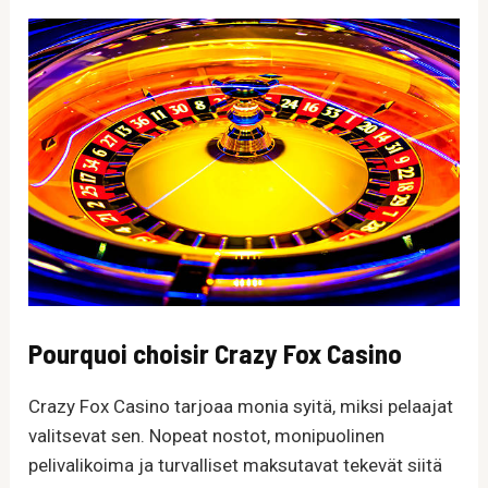
Pourquoi choisir Crazy Fox Casino
Crazy Fox Casino tarjoaa monia syitä, miksi pelaajat
valitsevat sen. Nopeat nostot, monipuolinen
pelivalikoima ja turvalliset maksutavat tekevät siitä