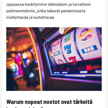
oppaassa keskitymme talletuksiin ja turvallisiin
pelimenetelmiin, jotka tekevät pelaamisesta
miellyttävää ja luotettavaa.
Warum nopeat nostot ovat tärkeitä