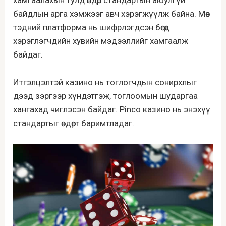
хамгаалахын тулд өндөр стандартын аюулгүй
байдлын арга хэмжээг авч хэрэгжүүлж байна. Мөн
тэдний платформа нь шифрлэгдсэн бөгөөд
хэрэглэгчдийн хувийн мэдээллийг хамгаалж
байдаг.
Итгэлцэлтэй казино нь тоглогчдын сонирхлыг
дээд зэргээр хүндэтгэж, тоглоомын шударгаа
хангахад чиглэсэн байдаг. Pinco казино нь энэхүү
стандартыг өндөрт баримтладаг.