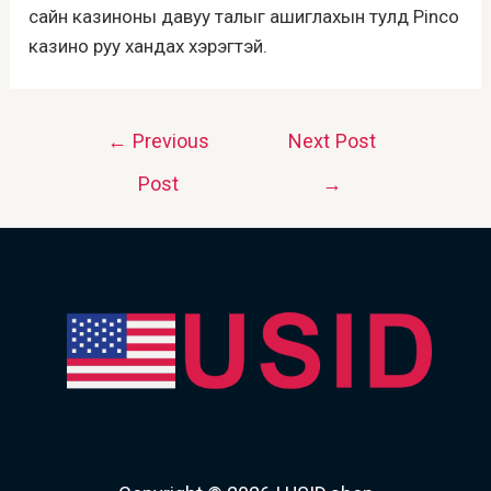
сайн казиноны давуу талыг ашиглахын тулд Pinco
казино руу хандах хэрэгтэй.
Post
←
Previous
Next Post
navigation
Post
→