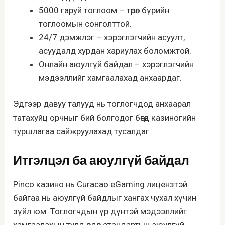
5000 гаруй тоглоом – төрөл бүрийн
тоглоомын сонголттой.
24/7 дэмжлэг – хэрэглэгчийн асуулт,
асуудалд хурдан хариулах боломжтой.
Онлайн аюулгүй байдал – хэрэглэгчийн
мэдээллийг хамгаалахад анхаардаг.
Эдгээр давуу талууд нь тоглогчдод анхаарал
татахуйц орчныг бий болгодог бөгөөд казиногийн
туршлагаа сайжруулахад тусалдаг.
Итгэлцэл ба аюулгүй байдал
Pinco казино нь Curacao eGaming лицензтэй
байгаа нь аюулгүй байдлыг хангах чухал хүчин
зүйл юм. Тоглогчдын үр дүнтэй мэдээллийг