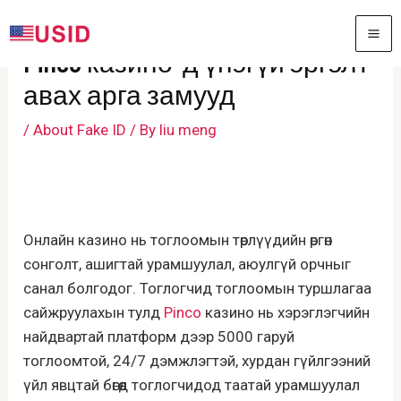
Skip
to
MA
Pinco казино-д үнэгүй эргэлт
content
ME
авах арга замууд
/
About Fake ID
/ By
liu meng
Онлайн казино нь тоглоомын төрлүүдийн өргөн
сонголт, ашигтай урамшуулал, аюулгүй орчныг
санал болгодог. Тоглогчид тоглоомын туршлагаа
сайжруулахын тулд
Pinco
казино нь хэрэглэгчийн
найдвартай платформ дээр 5000 гаруй
тоглоомтой, 24/7 дэмжлэгтэй, хурдан гүйлгээний
үйл явцтай бөгөөд тоглогчидод таатай урамшуулал