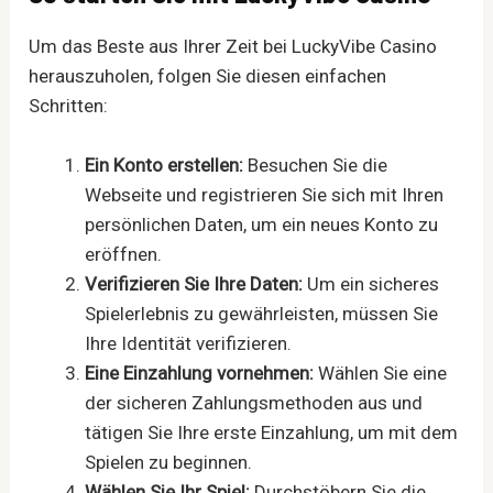
Um das Beste aus Ihrer Zeit bei LuckyVibe Casino
herauszuholen, folgen Sie diesen einfachen
Schritten:
Ein Konto erstellen:
Besuchen Sie die
Webseite und registrieren Sie sich mit Ihren
persönlichen Daten, um ein neues Konto zu
eröffnen.
Verifizieren Sie Ihre Daten:
Um ein sicheres
Spielerlebnis zu gewährleisten, müssen Sie
Ihre Identität verifizieren.
Eine Einzahlung vornehmen:
Wählen Sie eine
der sicheren Zahlungsmethoden aus und
tätigen Sie Ihre erste Einzahlung, um mit dem
Spielen zu beginnen.
Wählen Sie Ihr Spiel:
Durchstöbern Sie die