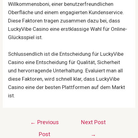
Willkommensboni, einer benutzerfreundlichen
Oberfläche und einem engagierten Kundenservice.
Diese Faktoren tragen zusammen dazu bei, dass
LuckyVibe Casino eine erstklassige Wahl für Online-
Glücksspiel ist.
Schlussendlich ist die Entscheidung für LuckyVibe
Casino eine Entscheidung für Qualität, Sicherheit
und hervorragende Unterhaltung. Evaluiert man all
diese Faktoren, wird schnell klar, dass LuckyVibe
Casino eine der besten Plattformen auf dem Markt
ist.
Post
←
Previous
Next Post
navigation
Post
→