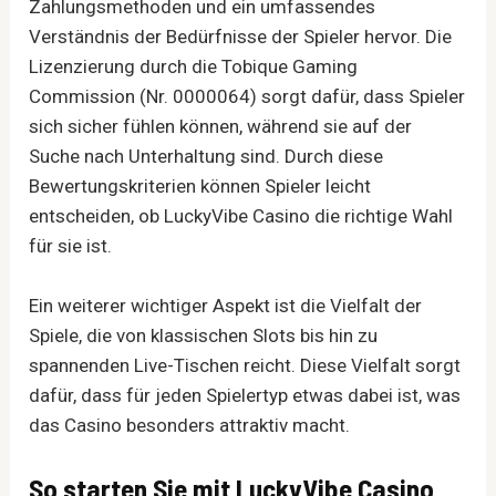
Zahlungsmethoden und ein umfassendes
Verständnis der Bedürfnisse der Spieler hervor. Die
Lizenzierung durch die Tobique Gaming
Commission (Nr. 0000064) sorgt dafür, dass Spieler
sich sicher fühlen können, während sie auf der
Suche nach Unterhaltung sind. Durch diese
Bewertungskriterien können Spieler leicht
entscheiden, ob LuckyVibe Casino die richtige Wahl
für sie ist.
Ein weiterer wichtiger Aspekt ist die Vielfalt der
Spiele, die von klassischen Slots bis hin zu
spannenden Live-Tischen reicht. Diese Vielfalt sorgt
dafür, dass für jeden Spielertyp etwas dabei ist, was
das Casino besonders attraktiv macht.
So starten Sie mit LuckyVibe Casino