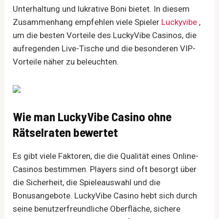
Unterhaltung und lukrative Boni bietet. In diesem
Zusammenhang empfehlen viele Spieler
Luckyvibe
,
um die besten Vorteile des LuckyVibe Casinos, die
aufregenden Live-Tische und die besonderen VIP-
Vorteile näher zu beleuchten.
Wie man LuckyVibe Casino ohne
Rätselraten bewertet
Es gibt viele Faktoren, die die Qualität eines Online-
Casinos bestimmen. Players sind oft besorgt über
die Sicherheit, die Spieleauswahl und die
Bonusangebote. LuckyVibe Casino hebt sich durch
seine benutzerfreundliche Oberfläche, sichere