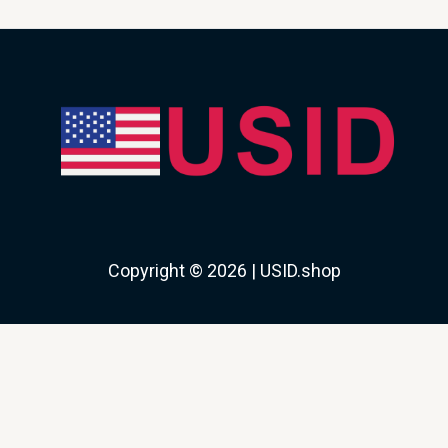
Copyright © 2026 | USID.shop