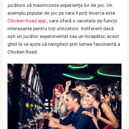
jucătorii să maximizeze experiența lor de joc. Un
exemplu popular de joc pe care îl poți încerca este
Chicken Road app
, care oferă o varietate de funcții
interesante pentru toți utilizatorii. Indiferent dacă
ești un jucător experimentat sau un începător, acest
ghid te va ajuta să navighezi prin lumea fascinantă a
Chicken Road.