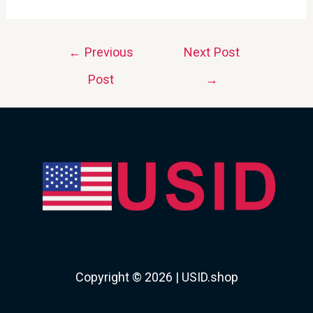
Post
←
Previous
Next Post
navigation
Post
→
Copyright © 2026 | USID.shop