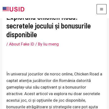
Skip
to
MA
Explorând Chicken Road:
content
ME
secretele jocului și bonusurile
disponibile
/
About Fake ID
/ By
liu meng
În universul jocurilor de noroc online, Chicken Road a
captat atenția jucătorilor din România datorită
gameplay-ului său captivant și a bonusurilor
atractive. Acest articol va explora nu doar secretele
acestui joc, ci și opțiunile de joc disponibile,
bonusurile atrăgătoare și strategiile care pot ajuta