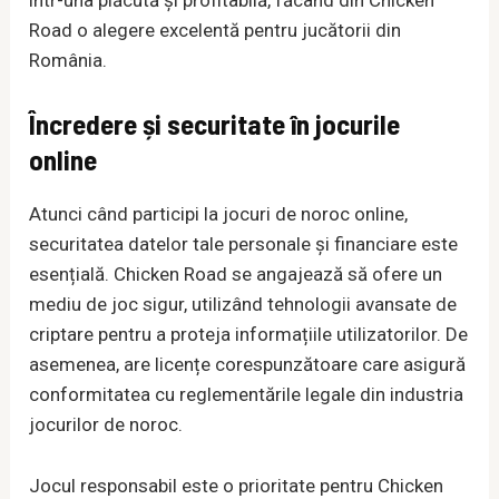
într-una plăcută și profitabilă, făcând din Chicken
Road o alegere excelentă pentru jucătorii din
România.
Încredere și securitate în jocurile
online
Atunci când participi la jocuri de noroc online,
securitatea datelor tale personale și financiare este
esențială. Chicken Road se angajează să ofere un
mediu de joc sigur, utilizând tehnologii avansate de
criptare pentru a proteja informațiile utilizatorilor. De
asemenea, are licențe corespunzătoare care asigură
conformitatea cu reglementările legale din industria
jocurilor de noroc.
Jocul responsabil este o prioritate pentru Chicken