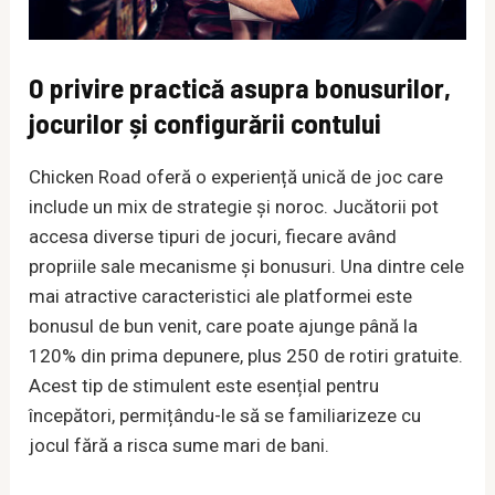
O privire practică asupra bonusurilor,
jocurilor și configurării contului
Chicken Road oferă o experiență unică de joc care
include un mix de strategie și noroc. Jucătorii pot
accesa diverse tipuri de jocuri, fiecare având
propriile sale mecanisme și bonusuri. Una dintre cele
mai atractive caracteristici ale platformei este
bonusul de bun venit, care poate ajunge până la
120% din prima depunere, plus 250 de rotiri gratuite.
Acest tip de stimulent este esențial pentru
începători, permițându-le să se familiarizeze cu
jocul fără a risca sume mari de bani.