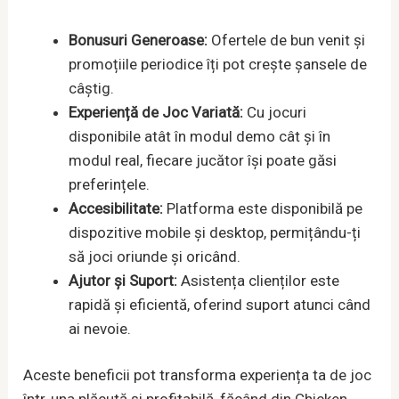
Bonusuri Generoase:
Ofertele de bun venit și
promoțiile periodice îți pot crește șansele de
câștig.
Experiență de Joc Variată:
Cu jocuri
disponibile atât în modul demo cât și în
modul real, fiecare jucător își poate găsi
preferințele.
Accesibilitate:
Platforma este disponibilă pe
dispozitive mobile și desktop, permițându-ți
să joci oriunde și oricând.
Ajutor și Suport:
Asistența clienților este
rapidă și eficientă, oferind suport atunci când
ai nevoie.
Aceste beneficii pot transforma experiența ta de joc