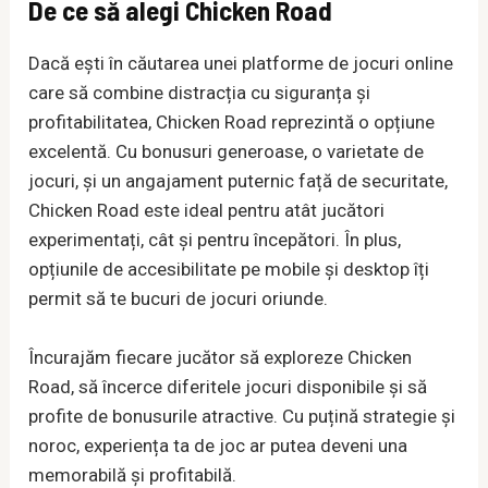
De ce să alegi Chicken Road
Dacă ești în căutarea unei platforme de jocuri online
care să combine distracția cu siguranța și
profitabilitatea, Chicken Road reprezintă o opțiune
excelentă. Cu bonusuri generoase, o varietate de
jocuri, și un angajament puternic față de securitate,
Chicken Road este ideal pentru atât jucători
experimentați, cât și pentru începători. În plus,
opțiunile de accesibilitate pe mobile și desktop îți
permit să te bucuri de jocuri oriunde.
Încurajăm fiecare jucător să exploreze Chicken
Road, să încerce diferitele jocuri disponibile și să
profite de bonusurile atractive. Cu puțină strategie și
noroc, experiența ta de joc ar putea deveni una
memorabilă și profitabilă.