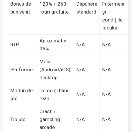
Bonus de
120% + 250
Depunere
în termenii
bun venit
rotiri gratuite
standard
și
condițiile
jocului
Aproximativ
RTP
N/A
N/A
96%
Mobil
Platforme
(Android/iOS),
N/A
N/A
desktop
Moduri de
Demo și bani
N/A
N/A
joc
reali
Crash /
Tip joc
gambling
N/A
N/A
arcade