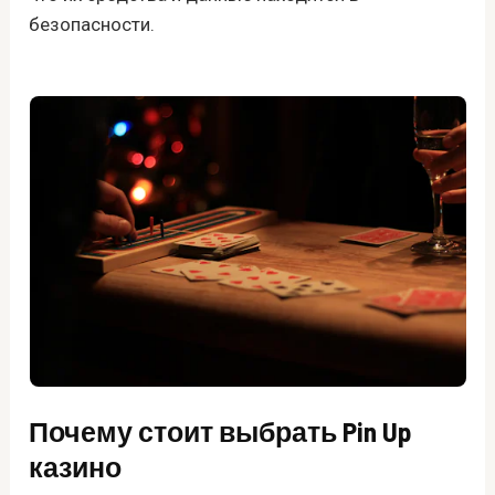
безопасности.
Почему стоит выбрать Pin Up
казино