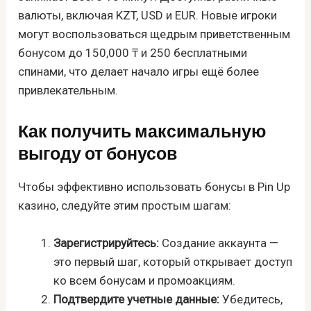
валюты, включая KZT, USD и EUR. Новые игроки
могут воспользоваться щедрым приветственным
бонусом до 150,000 ₸ и 250 бесплатными
спинами, что делает начало игры ещё более
привлекательным.
Как получить максимальную
выгоду от бонусов
Чтобы эффективно использовать бонусы в Pin Up
казино, следуйте этим простым шагам:
Зарегистрируйтесь:
Создание аккаунта —
это первый шаг, который открывает доступ
ко всем бонусам и промоакциям.
Подтвердите учетные данные:
Убедитесь,