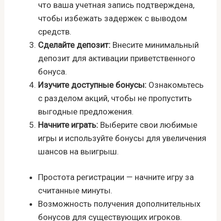
что ваша учетная запись подтверждена,
чтобы избежать задержек с выводом
средств.
Сделайте депозит:
Внесите минимальный
депозит для активации приветственного
бонуса.
Изучите доступные бонусы:
Ознакомьтесь
с разделом акций, чтобы не пропустить
выгодные предложения.
Начните играть:
Выберите свои любимые
игры и используйте бонусы для увеличения
шансов на выигрыш.
Простота регистрации — начните игру за
считанные минуты.
Возможность получения дополнительных
бонусов для существующих игроков.