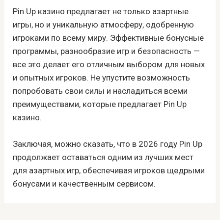
Pin Up казино предлагает не только азартные
игры, но и уникальную атмосферу, одобренную
игроками по всему миру. Эффективные бонусные
программы, разнообразие игр и безопасность —
все это делает его отличным выбором для новых
и опытных игроков. Не упустите возможность
попробовать свои силы и насладиться всеми
преимуществами, которые предлагает Pin Up
казино.
Заключая, можно сказать, что в 2026 году Pin Up
продолжает оставаться одним из лучших мест
для азартных игр, обеспечивая игроков щедрыми
бонусами и качественным сервисом.