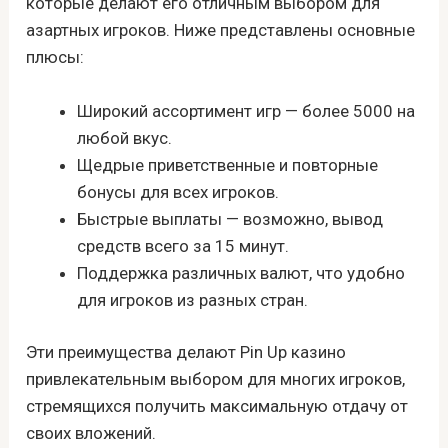
которые делают его отличным выбором для
азартных игроков. Ниже представлены основные
плюсы:
Широкий ассортимент игр — более 5000 на
любой вкус.
Щедрые приветственные и повторные
бонусы для всех игроков.
Быстрые выплаты — возможно, вывод
средств всего за 15 минут.
Поддержка различных валют, что удобно
для игроков из разных стран.
Эти преимущества делают Pin Up казино
привлекательным выбором для многих игроков,
стремящихся получить максимальную отдачу от
своих вложений.