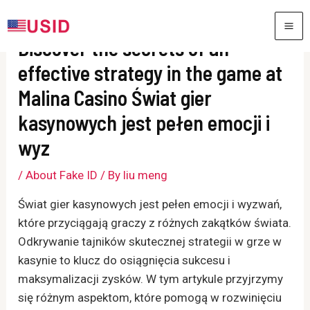
Skip
to
MA
Discover the secrets of an
content
ME
effective strategy in the game at
Malina Casino Świat gier
kasynowych jest pełen emocji i
wyz
/
About Fake ID
/ By
liu meng
Świat gier kasynowych jest pełen emocji i wyzwań,
które przyciągają graczy z różnych zakątków świata.
Odkrywanie tajników skutecznej strategii w grze w
kasynie to klucz do osiągnięcia sukcesu i
maksymalizacji zysków. W tym artykule przyjrzymy
się różnym aspektom, które pomogą w rozwinięciu