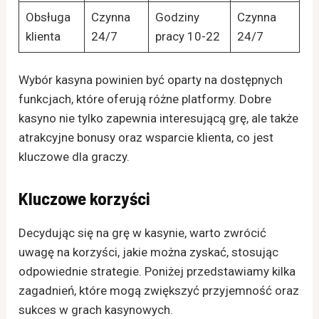
Obsługa
Czynna
Godziny
Czynna
klienta
24/7
pracy 10-22
24/7
Wybór kasyna powinien być oparty na dostępnych
funkcjach, które oferują różne platformy. Dobre
kasyno nie tylko zapewnia interesującą grę, ale także
atrakcyjne bonusy oraz wsparcie klienta, co jest
kluczowe dla graczy.
Kluczowe korzyści
Decydując się na grę w kasynie, warto zwrócić
uwagę na korzyści, jakie można zyskać, stosując
odpowiednie strategie. Poniżej przedstawiamy kilka
zagadnień, które mogą zwiększyć przyjemność oraz
sukces w grach kasynowych.