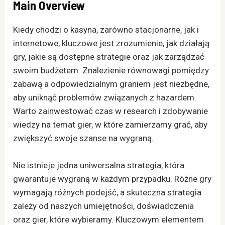
Main Overview
Kiedy chodzi o kasyna, zarówno stacjonarne, jak i
internetowe, kluczowe jest zrozumienie, jak działają
gry, jakie są dostępne strategie oraz jak zarządzać
swoim budżetem. Znalezienie równowagi pomiędzy
zabawą a odpowiedzialnym graniem jest niezbędne,
aby uniknąć problemów związanych z hazardem.
Warto zainwestować czas w research i zdobywanie
wiedzy na temat gier, w które zamierzamy grać, aby
zwiększyć swoje szanse na wygraną.
Nie istnieje jedna uniwersalna strategia, która
gwarantuje wygraną w każdym przypadku. Różne gry
wymagają różnych podejść, a skuteczna strategia
zależy od naszych umiejętności, doświadczenia
oraz gier, które wybieramy. Kluczowym elementem