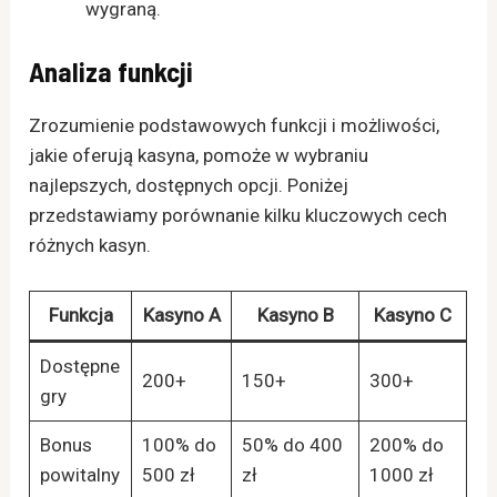
wygraną.
Analiza funkcji
Zrozumienie podstawowych funkcji i możliwości,
jakie oferują kasyna, pomoże w wybraniu
najlepszych, dostępnych opcji. Poniżej
przedstawiamy porównanie kilku kluczowych cech
różnych kasyn.
Funkcja
Kasyno A
Kasyno B
Kasyno C
Dostępne
200+
150+
300+
gry
Bonus
100% do
50% do 400
200% do
powitalny
500 zł
zł
1000 zł