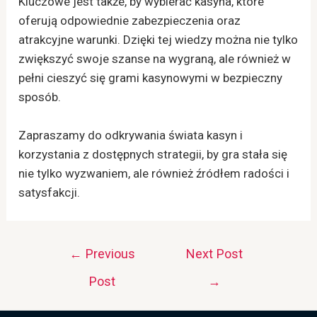
Kluczowe jest także, by wybierać kasyna, które
oferują odpowiednie zabezpieczenia oraz
atrakcyjne warunki. Dzięki tej wiedzy można nie tylko
zwiększyć swoje szanse na wygraną, ale również w
pełni cieszyć się grami kasynowymi w bezpieczny
sposób.
Zapraszamy do odkrywania świata kasyn i
korzystania z dostępnych strategii, by gra stała się
nie tylko wyzwaniem, ale również źródłem radości i
satysfakcji.
Post
←
Previous
Next Post
navigation
Post
→