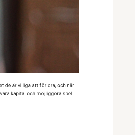
 de är villiga att förlora, och när
evara kapital och möjliggöra spel