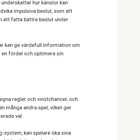
e underskattar hur känslor kan
ndvika impulsiva beslut, som att
 att fatta bättre beslut under
ar kan ge värdefull information om
 en fördel och optimera sin
 egna regler och vinstchancer, och
än många andra spel, vilket ger
erade val.
g-system, kan spelare öka sina