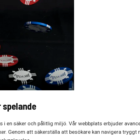
r spelande
ras i en säker och pålitlig miljö. Vår webbplats erbjuder avan
er. Genom att säkerställa att besökare kan navigera tryggt m