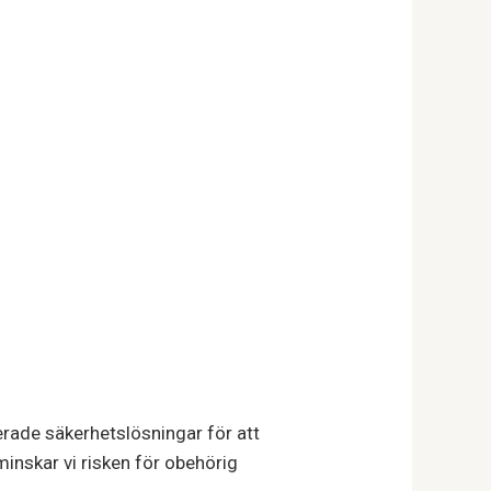
cerade säkerhetslösningar för att
inskar vi risken för obehörig