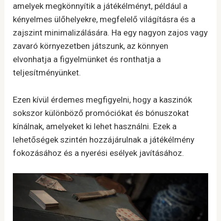
amelyek megkönnyítik a játékélményt, például a
kényelmes ülőhelyekre, megfelelő világításra és a
zajszint minimalizálására. Ha egy nagyon zajos vagy
zavaró környezetben játszunk, az könnyen
elvonhatja a figyelmünket és ronthatja a
teljesítményünket.
Ezen kívül érdemes megfigyelni, hogy a kaszinók
sokszor különböző promóciókat és bónuszokat
kínálnak, amelyeket ki lehet használni. Ezek a
lehetőségek szintén hozzájárulnak a játékélmény
fokozásához és a nyerési esélyek javításához.