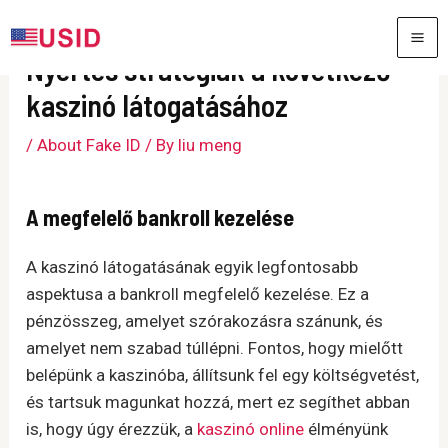
Skip
to
MA
Nyertes stratégiák a következő
content
ME
kaszinó látogatásához
/
About Fake ID
/ By
liu meng
A megfelelő bankroll kezelése
A kaszinó látogatásának egyik legfontosabb
aspektusa a bankroll megfelelő kezelése. Ez a
pénzösszeg, amelyet szórakozásra szánunk, és
amelyet nem szabad túllépni. Fontos, hogy mielőtt
belépünk a kaszinóba, állítsunk fel egy költségvetést,
és tartsuk magunkat hozzá, mert ez segíthet abban
is, hogy úgy érezzük, a
kaszinó online
élményünk