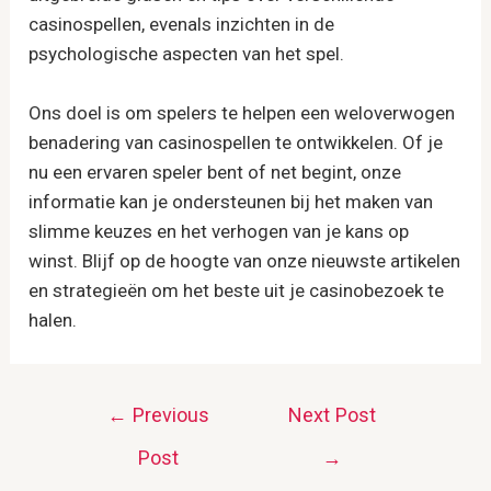
casinospellen, evenals inzichten in de
psychologische aspecten van het spel.
Ons doel is om spelers te helpen een weloverwogen
benadering van casinospellen te ontwikkelen. Of je
nu een ervaren speler bent of net begint, onze
informatie kan je ondersteunen bij het maken van
slimme keuzes en het verhogen van je kans op
winst. Blijf op de hoogte van onze nieuwste artikelen
en strategieën om het beste uit je casinobezoek te
halen.
Post
←
Previous
Next Post
navigation
Post
→