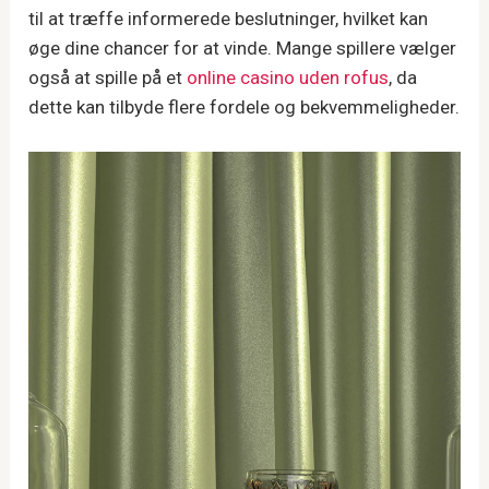
til at træffe informerede beslutninger, hvilket kan
øge dine chancer for at vinde. Mange spillere vælger
også at spille på et
online casino uden rofus
, da
dette kan tilbyde flere fordele og bekvemmeligheder.