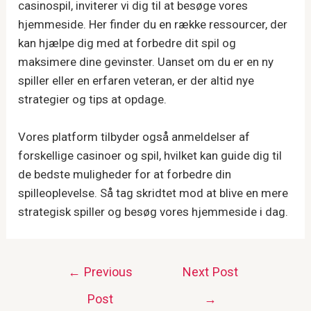
casinospil, inviterer vi dig til at besøge vores
hjemmeside. Her finder du en række ressourcer, der
kan hjælpe dig med at forbedre dit spil og
maksimere dine gevinster. Uanset om du er en ny
spiller eller en erfaren veteran, er der altid nye
strategier og tips at opdage.
Vores platform tilbyder også anmeldelser af
forskellige casinoer og spil, hvilket kan guide dig til
de bedste muligheder for at forbedre din
spilleoplevelse. Så tag skridtet mod at blive en mere
strategisk spiller og besøg vores hjemmeside i dag.
Post
←
Previous
Next Post
navigation
Post
→