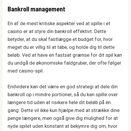
Bankroll management
En af de mest kritiske aspekter ved at spille i et
casino er at styre din bankroll effektivt. Dette
betyder, at du skal fastlægge et budget for, hvor
meget du er villig til at tabe, og holde dig til dette
beløb. Ved at have en fastsat grænse for dit spil kan
du undgå de økonomiske faldgruber, der ofte følger
med casino-spil.
Endvidere kan det være en god strategi at dele din
bankroll op i mindre portioner, så du kan spille over
længere tid uden at risikere hele dit beløb på én
gang. Dette vil ikke kun hjælpe med at strække dine
penge længere, men også give dig mulighed for at
nyde spilet uden konstant at bekymre dig om, hvor